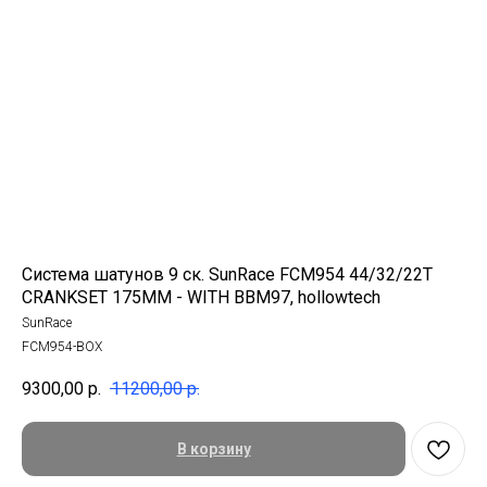
Система шатунов 9 ск. SunRace FCM954 44/32/22T
CRANKSET 175MM - WITH BBM97, hollowtech
SunRace
FCM954-BOX
9300,00
р.
11200,00
р.
В корзину