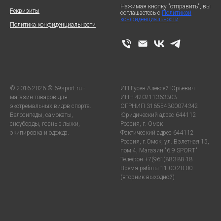
Нажимая кнопку "отправить", вы
Реквизиты
соглашаетесь с
Политикой
конфиденциальности
Политика конфиденциальности
© 2016-2026 © 69sport.ru -
ИП Гусев Алексей Юрьевич
магазин товаров для
ИНН 420211363303
экстремальных видов спорта.
ОГРНИП 316554300074342
Велосипеды, самокаты,
Юридический адрес 644112
сноуборды, горные лыжи,
Россия, г. Омск
экипировка и одежда.
Фактический адрес 644112
Россия, г.Омск, ул. Взлетная 15,
пом.4, Магазин "6.9 SPORT"
Телефон +7(961)883-88-18
Время работы 11:00-20:00
(вторник выходной)