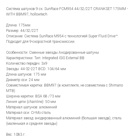
Система шатунов 9 ск. SunRace FCM954 44/32/22T CRANKSET 175MM -
WITH BBM97, hollowtech
Длина: 175мм
Размер: 44/32/22T
Описание: Система SunRace M954 с технологией Super Fluid Drive™.
Подходит для 9-скоростной трансмиссии.
Особенности: Сменные звезды Анодированные шатуны
Характеристики: Тип: Integrated ISIS External BB
Количество передач: 3х9
Звезды: 44-32-22T BCD: 104/64 мм
Длина шатунов: 175 мм
Диаметр оси: 24 мм
Совместимая каретка: BBM97 (в комплекте, не совместима с Shimano
MTB)
Ширина каретки: BSA 68 /73 мм
Линия цепи (chainline): 50 мм
Материал шатунов: алюминий
Материал оси: Cr-Mo сталь
Материал звезд: анодированный алюминий (большая звезда), сталь
(маленькая и средняя звезды)
Вес: 1083 г.