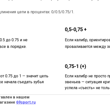
инения цепи в процентах: 0/0.5/0.75/1.
0,5-0,75 +
.5 до 0.75 и не
Если калибр, ориентиров
се в порядке.
проваливается между зв
0,75-1 (+)
т 0.75 до 1 — значит цепь
Если калибр не просто 
же начала съедать зубья
звеньев — ситуация кри
успела «съесть» не толь
тавлен в нашем
магазине
69sport.ru