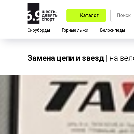
Каталог
Сноуборды
Горные лыжи
Велосипеды
Замена цепи и звезд
| на ве