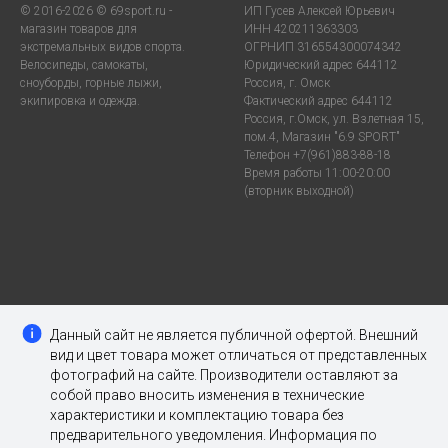
© 2016-2026 © 69sport.ru -
ИП Гусев Алексей Юрьевич
магазин товаров для
ИНН 420211363303
экстремальных видов спорта.
ОГРНИП 316554300074342
Велосипеды, самокаты,
Юридический адрес 644112
сноуборды, горные лыжи,
Россия, г. Омск
экипировка и одежда.
Фактический адрес 644112
Россия, г.Омск, ул. Взлетная 15,
пом.4, Магазин "6.9 SPORT"
Телефон +7(961)883-88-18
Время работы 11:00-20:00
(вторник выходной)
Данный сайт не является публичной офертой. Внешний
вид и цвет товара может отличаться от представленных
фотографий на сайте. Производители оставляют за
собой право вносить изменения в технические
характеристики и комплектацию товара без
предварительного уведомления. Информация по