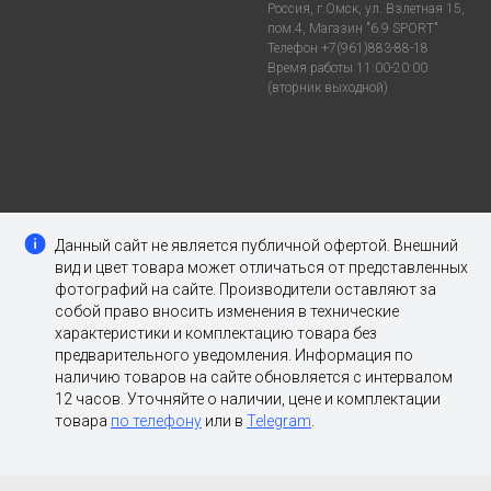
Россия, г.Омск, ул. Взлетная 15,
пом.4, Магазин "6.9 SPORT"
Телефон +7(961)883-88-18
Время работы 11:00-20:00
(вторник выходной)
Данный сайт не является публичной офертой. Внешний
вид и цвет товара может отличаться от представленных
фотографий на сайте. Производители оставляют за
собой право вносить изменения в технические
характеристики и комплектацию товара без
предварительного уведомления. Информация по
наличию товаров на сайте обновляется с интервалом
12 часов. Уточняйте о наличии, цене и комплектации
товара
по телефону
или в
Telegram
.