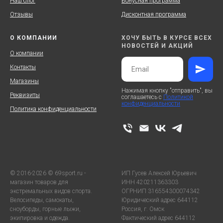
Наш блог
Бонусная программа
Отзывы
Дисконтная программа
О КОМПАНИИ
ХОЧУ БЫТЬ В КУРСЕ ВСЕХ
НОВОСТЕЙ И АКЦИЙ
О компании
Контакты
Магазины
Нажимая кнопку "отправить", вы
Реквизиты
соглашаетесь с
Политикой
конфиденциальности
Политика конфиденциальности
© 2016-2026 © 69sport.ru -
ИП Гусев Алексей Юрьевич
магазин товаров для
ИНН 420211363303
экстремальных видов спорта.
ОГРНИП 316554300074342
Велосипеды, самокаты,
Юридический адрес 644112
сноуборды, горные лыжи,
Россия, г. Омск
экипировка и одежда.
Фактический адрес 644112