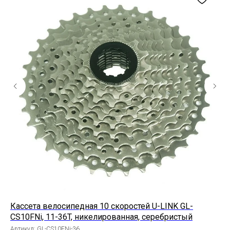
Кассета велосипедная 10 скоростей U-LINK GL-
Ка
CS10FNi, 11-36T, никелированная, серебристый
M7
Артикул:
GL-CS10FNi-36
Арт