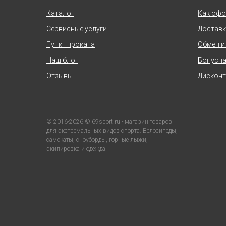
Каталог
Как офо
Сервисные услуги
Доставк
Пункт проката
Обмен и
Наш блог
Бонусна
Отзывы
Дисконт
© 2016-2026 © 69sport.ru - магазин товаров
для экстремальных видов спорта. Велосипеды,
самокаты, сноуборды, горные лыжи,
экипировка и одежда.