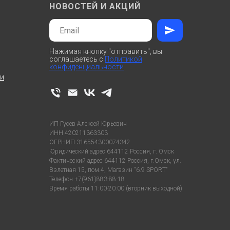
НОВОСТЕЙ И АКЦИЙ
Нажимая кнопку "отправить", вы
соглашаетесь с
Политикой
конфиденциальности
ти
ИП Гусев Алексей Юрьевич
ИНН 420211363303
ОГРНИП 316554300074342
Юридический адрес 644112 Россия, г. Омск
Фактический адрес 644112 Россия, г.Омск, ул.
Взлетная 15, пом.4, Магазин "6.9 SPORT"
Телефон +7(961)883-88-18
Время работы 11:00-20:00 (вторник выходной)