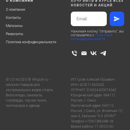
О КОМПАНИИ
ХОЧУ БЫТЬ В КУРСЕ ВСЕХ
НОВОСТЕЙ И АКЦИЙ
О компании
Контакты
Магазины
Нажимая кнопку "отправить", вы
Реквизиты
соглашаетесь с
Политикой
конфиденциальности
Политика конфиденциальности
© 2016-2026 © 69sport.ru -
ИП Гусев Алексей Юрьевич
магазин товаров для
ИНН 420211363303
экстремальных видов спорта.
ОГРНИП 316554300074342
Велосипеды, самокаты,
Юридический адрес 644112
сноуборды, горные лыжи,
Россия, г. Омск
экипировка и одежда.
Фактический адрес 644112
Россия, г.Омск, ул. Взлетная 15,
пом.4, Магазин "6.9 SPORT"
Телефон +7(961)883-88-18
Время работы 11:00-20:00