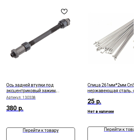
Ось задней втулки под
Спица 261мм*2мм CnSpo
эксцентриковый зажим,
нержавеющая сталь, с
диаметр 3/8", 145 мм, в
ниппелем, серебристый
Артикул:
130338
25
р.
комплекте с гайками, арт.130338
380
р.
Нет в наличии
Перейти к товару
Перейти к товару