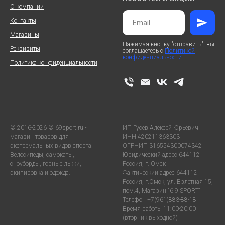
О компании
Контакты
Магазины
Нажимая кнопку "отправить", вы
Реквизиты
соглашаетесь с
Политикой
конфиденциальности
Политика конфиденциальности
© 2016-2026 © 69sport.ru -
ИП Гусев Алексей Юрьевич
магазин товаров для
ИНН 420211363303
экстремальных видов спорта.
ОГРНИП 316554300074342
Велосипеды, самокаты,
Юридический адрес 644112
сноуборды, горные лыжи,
Россия, г. Омск
экипировка и одежда.
Фактический адрес 644112
Россия, г.Омск, ул. Взлетная 15,
пом.4, Магазин "6.9 SPORT"
Телефон +7(961)883-88-18
Время работы 11:00-20:00
(вторник выходной)