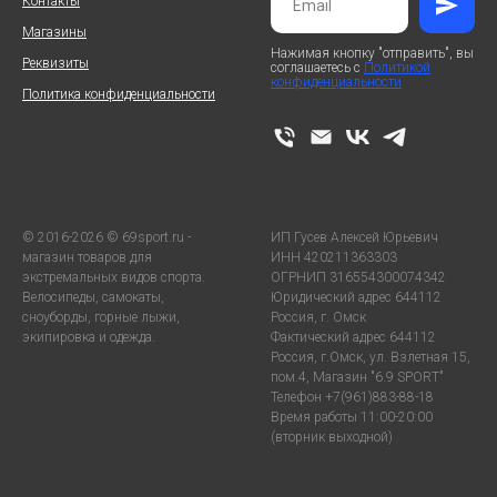
Контакты
Магазины
Нажимая кнопку "отправить", вы
Реквизиты
соглашаетесь с
Политикой
конфиденциальности
Политика конфиденциальности
© 2016-2026 © 69sport.ru -
ИП Гусев Алексей Юрьевич
магазин товаров для
ИНН 420211363303
экстремальных видов спорта.
ОГРНИП 316554300074342
Велосипеды, самокаты,
Юридический адрес 644112
сноуборды, горные лыжи,
Россия, г. Омск
экипировка и одежда.
Фактический адрес 644112
Россия, г.Омск, ул. Взлетная 15,
пом.4, Магазин "6.9 SPORT"
Телефон +7(961)883-88-18
Время работы 11:00-20:00
(вторник выходной)