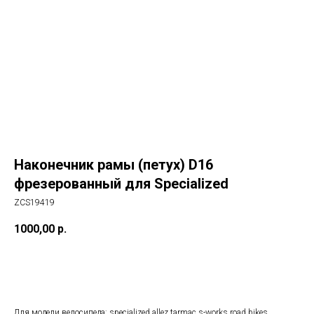
Наконечник рамы (петух) D16
фрезерованный для Specialized
ZCS19419
1000,00
р.
В корзину
Для модели велосипеда: specialized allez tarmac s-works road bikes