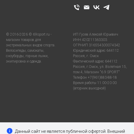
© 2016-2026 © 69sport.ru -
ИП Гусев Алексей Юрьевич
магазин товаров для
ИНН 420211363303
экстремальных видов спорта.
ОГРНИП 316554300074342
Велосипеды, самокаты,
Юридический адрес 644112
сноуборды, горные лыжи,
Россия, г. Омск
экипировка и одежда.
Фактический адрес 644112
Россия, г.Омск, ул. Взлетная 15,
пом.4, Магазин "6.9 SPORT"
Телефон +7(961)883-88-18
Время работы 11:00-20:00
(вторник выходной)
Данный сайт не является публичной офертой. Внешний