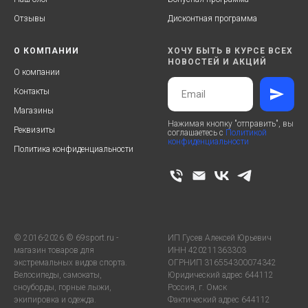
Отзывы
Дисконтная программа
О КОМПАНИИ
ХОЧУ БЫТЬ В КУРСЕ ВСЕХ
НОВОСТЕЙ И АКЦИЙ
О компании
Контакты
Магазины
Нажимая кнопку "отправить", вы
Реквизиты
соглашаетесь с
Политикой
конфиденциальности
Политика конфиденциальности
© 2016-2026 © 69sport.ru -
ИП Гусев Алексей Юрьевич
магазин товаров для
ИНН 420211363303
экстремальных видов спорта.
ОГРНИП 316554300074342
Велосипеды, самокаты,
Юридический адрес 644112
сноуборды, горные лыжи,
Россия, г. Омск
экипировка и одежда.
Фактический адрес 644112