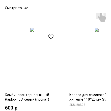
Смотри также
Комбинезон горнолыжный
Колесо для самоката Te
Raidpoint S, серый (прокат)
X-Treme 110*26 мм Stree
red
SKU:
888931
600
р.