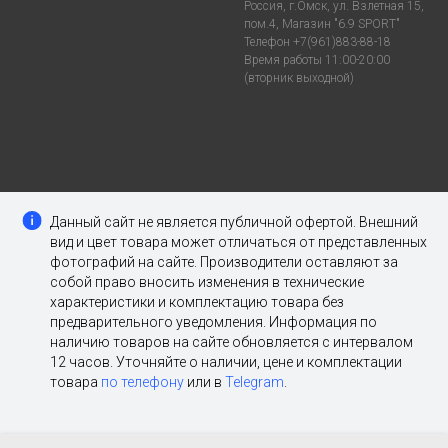
Россия, г.Омск, ул. Взлетная 15,
пом.4, Магазин "6.9 SPORT"
Телефон +7(961)883-88-18
Время работы 11:00-20:00
(вторник выходной)
Данный сайт не является публичной офертой. Внешний
вид и цвет товара может отличаться от представленных
фотографий на сайте. Производители оставляют за
собой право вносить изменения в технические
характеристики и комплектацию товара без
предварительного уведомления. Информация по
наличию товаров на сайте обновляется с интервалом
12 часов. Уточняйте о наличии, цене и комплектации
товара
по телефону
или в
Telegram
.