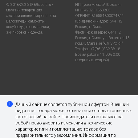
© 2016-2026 © 69sport.ru -
ИП Гусев Алексей Юрьевич
магазин товаров для
ИНН 420211363303
экстремальных видов спорта.
ОГРНИП 316554300074342
Велосипеды, самокаты,
Юридический адрес 644112
сноуборды, горные лыжи,
Россия, г. Омск
экипировка и одежда.
Фактический адрес 644112
Россия, г.Омск, ул. Взлетная 15,
пом.4, Магазин "6.9 SPORT"
Телефон +7(961)883-88-18
Время работы 11:00-20:00
(вторник выходной)
Данный сайт не является публичной офертой. Внешний
вид и цвет товара может отличаться от представленных
фотографий на сайте. Производители оставляют за
собой право вносить изменения в технические
характеристики и комплектацию товара без
предварительного уведомления. Информация по