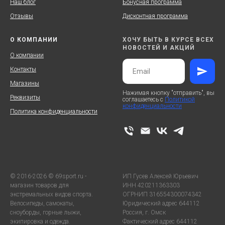
Наш блог
Бонусная программа
Отзывы
Дисконтная программа
О КОМПАНИИ
ХОЧУ БЫТЬ В КУРСЕ ВСЕХ
НОВОСТЕЙ И АКЦИЙ
О компании
Контакты
Магазины
Нажимая кнопку "отправить", вы
Реквизиты
соглашаетесь с
Политикой
конфиденциальности
Политика конфиденциальности
© 2016-2026 © 69sport.ru -
ИП Гусев Алексей Юрьевич
магазин товаров для
ИНН 420211363303
экстремальных видов спорта.
ОГРНИП 316554300074342
Велосипеды, самокаты,
Юридический адрес 644112
сноуборды, горные лыжи,
Россия, г. Омск
экипировка и одежда.
Фактический адрес 644112