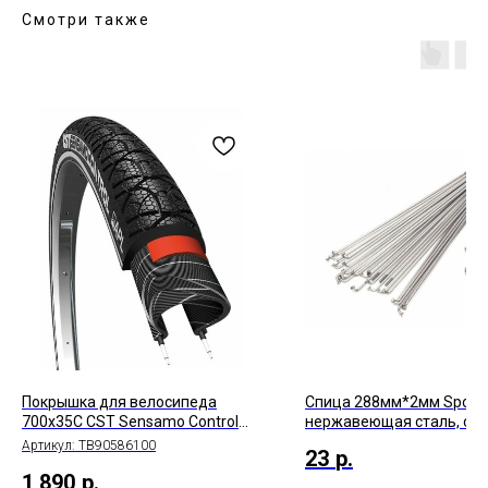
Смотри также
Покрышка для велосипеда
Спица 288мм*2мм Spoke
700x35C CST Sensamo Control
нержавеющая сталь, с
C1814 28х1.5/8x1.3/8
ниппелем, серебристый
Артикул:
TB90586100
23
р.
1 890
р.