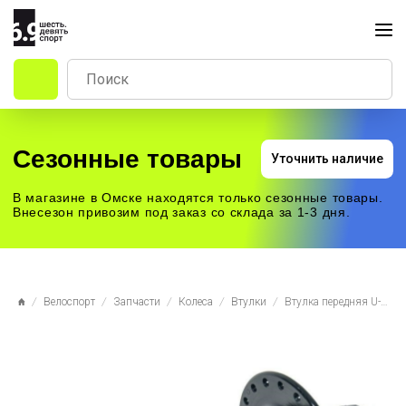
Сезонные товары
Уточнить наличие
В магазине в Омске находятся только сезонные товары.
Внесезон привозим под заказ со склада за 1-3 дня.
Велоспорт
Запчасти
Колеса
Втулки
Втулка передняя U-Link GL-B31F-QS36 Disc, на пром., под эксцентрик, 36 спиц, OLD 100 мм