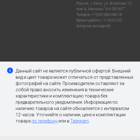
Россия, г.Омск, ул. Взлетная 15,
пом.4, Магазин "6.9 SPORT"
Телефон +7(961)883-88-18
Время работы 11:00-20:00
(вторник выходной)
Данный сайт не является публичной офертой. Внешний
вид и цвет товара может отличаться от представленных
фотографий на сайте. Производители оставляют за
собой право вносить изменения в технические
характеристики и комплектацию товара без
предварительного уведомления. Информация по
наличию товаров на сайте обновляется с интервалом
12 часов. Уточняйте о наличии, цене и комплектации
товара
по телефону
или в
Telegram
.