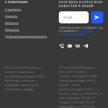
О КОМПАНИИ
ХОЧУ БЫТЬ В КУРСЕ ВСЕХ
НОВОСТЕЙ И АКЦИЙ
О компании
Контакты
Магазины
Нажимая кнопку "отправить", вы
Реквизиты
соглашаетесь с
Политикой
конфиденциальности
Политика конфиденциальности
© 2016-2026 © 69sport.ru -
ИП Гусев Алексей Юрьевич
магазин товаров для
ИНН 420211363303
экстремальных видов спорта.
ОГРНИП 316554300074342
Велосипеды, самокаты,
Юридический адрес 644112
сноуборды, горные лыжи,
Россия, г. Омск
экипировка и одежда.
Фактический адрес 644112
Россия, г.Омск, ул. Взлетная 15,
пом.4, Магазин "6.9 SPORT"
Телефон +7(961)883-88-18
Время работы 11:00-20:00