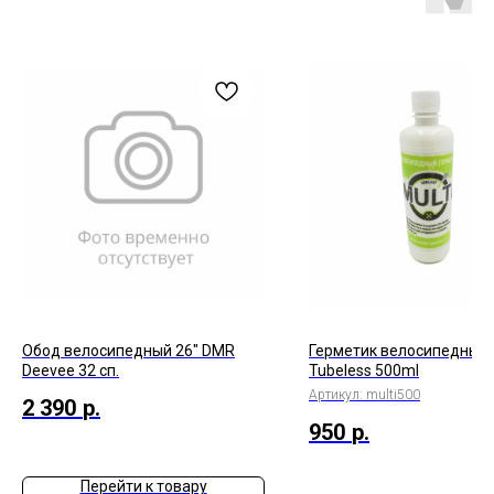
Обод велосипедный 26" DMR
Герметик велосипедный M
Deevee 32 сп.
Tubeless 500ml
Артикул:
multi500
2 390
р.
950
р.
Перейти к товару