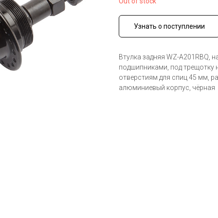
Out of stock
Узнать о поступлении
Втулка задняя WZ-A201RBQ, на
подшипниками, под трещотку на
отверстиям для спиц 45 мм, р
алюминиевый корпус, чёрная