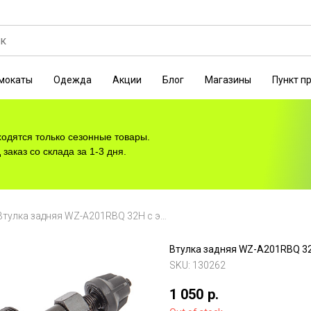
мокаты
Одежда
Акции
Блог
Магазины
Пункт п
ходятся только сезонные товары.
заказ со склада за 1-3 дня.
Втулка задняя WZ-A201RBQ 32Н с эксцентр., под трещотку 7-8 скор. пром. подшипн.
Втулка задняя WZ-A201RBQ 32Н
SKU:
130262
1 050
р.