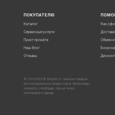
ПОКУПАТЕЛЮ
ПОМО
Каталог
Как офо
Сервисные услуги
Доставк
Пункт проката
Обмен и
Наш блог
Бонусна
Отзывы
Дисконт
© 2016-2026 © 69sport.ru - магазин товаров
для экстремальных видов спорта. Велосипеды,
самокаты, сноуборды, горные лыжи,
экипировка и одежда.