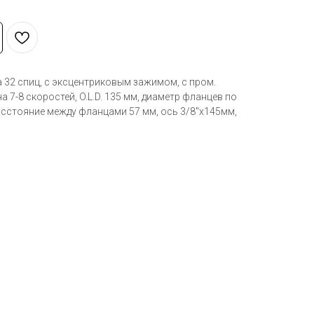
 32 спиц, с эксцентриковым зажимом, с пром.
 7-8 скоростей, O.L.D. 135 мм, диаметр фланцев по
асстояние между фланцами 57 мм, ось 3/8"х145мм,