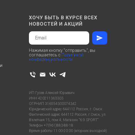
ХОЧУ БЫТЬ В КУРСЕ ВСЕХ
НОВОСТЕЙ И АКЦИЙ
Нажимая кнопку "отправить", вы
соглашаетесь с
Политикой
конфиденциальности
ти
ИП Гусев Алексей Юрьевич
ИНН 420211363303
ОГРНИП 316554300074342
Юридический адрес 644112 Россия, г. Омск
Фактический адрес 644112 Россия, г.Омск, ул.
Взлетная 15, пом.4, Магазин "6.9 SPORT"
Телефон +7(961)883-88-18
Время работы 11:00-20:00 (вторник выходной)