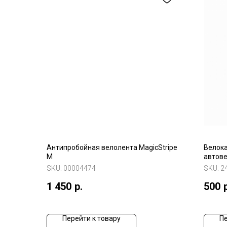
Антипробойная велолента MagicStripe
Велока
M
автов
SKU:
00004474
SKU:
2
1 450
р.
500
Перейти к товару
Пе