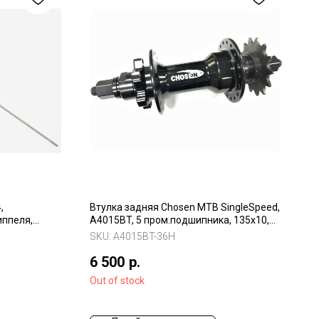
,
Втулка задняя Chosen МТВ SingleSpeed,
иппеля,
A4015BT, 5 пром.подшипника, 135х10,
36Н, под дисковый тормоз
SKU:
A4015BT-36Н
6 500
р.
Out of stock