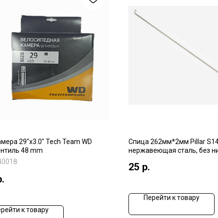
мера 29"x3.0" Tech Team WD
Спица 262мм*2мм Pillar S14
ентиль 48 mm
нержавеющая сталь, без н
серебристый
40018
25
р.
р.
Перейти к товару
рейти к товару