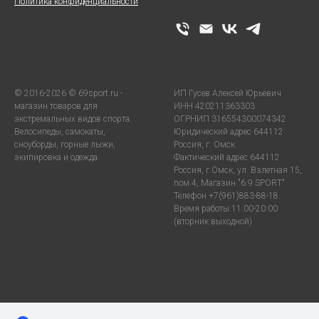
Политика конфиденциальности
© 2016-2026 © 69sport.ru -
ИП Гусев Алексей Юрьевич
магазин товаров для
ИНН 420211363303
экстремальных видов спорта.
ОГРНИП 316554300074342
Велосипеды, самокаты,
Юридический адрес 644112
сноуборды, горные лыжи,
Россия, г. Омск
экипировка и одежда.
Фактический адрес 644112
Россия, г.Омск, ул. Взлетная 15,
пом.4, Магазин "6.9 SPORT"
Телефон +7(961)883-88-18
Время работы 11:00-20:00
(вторник выходной)