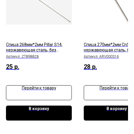
Спица 268мм*2мм Pillar S14,
Спица 270мм*2мм CnSpo
нержавеющая сталь, без
нержавеющая сталь, без
ниппеля, серебристый
ниппеля, серебристый
Артикул:
ZTB98828
Артикул:
ARV000316
25
р.
28
р.
Перейти к товару
Перейти к товару
В корзину
В корзину