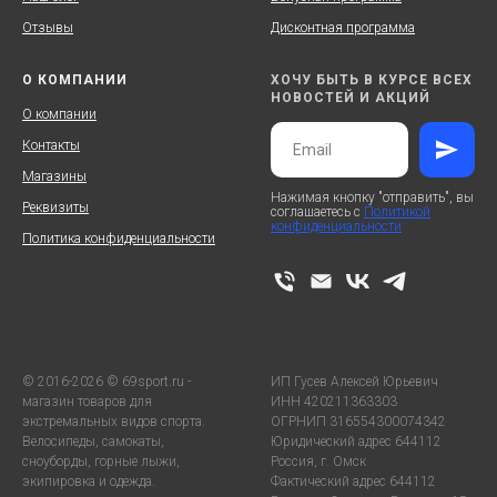
Отзывы
Дисконтная программа
О КОМПАНИИ
ХОЧУ БЫТЬ В КУРСЕ ВСЕХ
НОВОСТЕЙ И АКЦИЙ
О компании
Контакты
Магазины
Нажимая кнопку "отправить", вы
Реквизиты
соглашаетесь с
Политикой
конфиденциальности
Политика конфиденциальности
© 2016-2026 © 69sport.ru -
ИП Гусев Алексей Юрьевич
магазин товаров для
ИНН 420211363303
экстремальных видов спорта.
ОГРНИП 316554300074342
Велосипеды, самокаты,
Юридический адрес 644112
сноуборды, горные лыжи,
Россия, г. Омск
экипировка и одежда.
Фактический адрес 644112