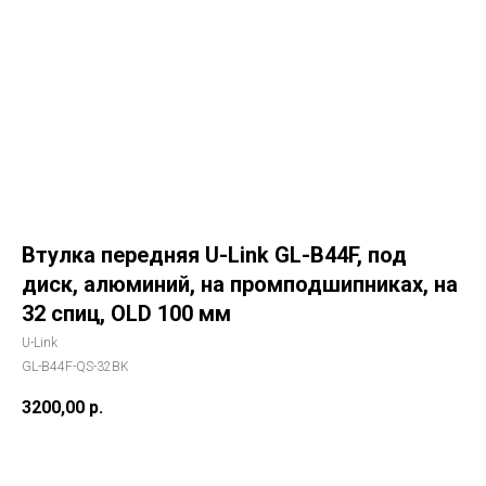
Втулка передняя U-Link GL-B44F, под
диск, алюминий, на промподшипниках, на
32 спиц, OLD 100 мм
U-Link
GL-B44F-QS-32BK
3200,00
р.
В корзину