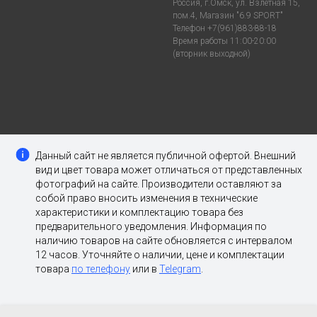
Россия, г.Омск, ул. Взлетная 15,
пом.4, Магазин "6.9 SPORT"
Телефон +7(961)883-88-18
Время работы 11:00-20:00
(вторник выходной)
Данный сайт не является публичной офертой. Внешний
вид и цвет товара может отличаться от представленных
фотографий на сайте. Производители оставляют за
собой право вносить изменения в технические
характеристики и комплектацию товара без
предварительного уведомления. Информация по
наличию товаров на сайте обновляется с интервалом
12 часов. Уточняйте о наличии, цене и комплектации
товара
по телефону
или в
Telegram
.