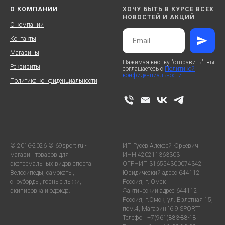
О КОМПАНИИ
ХОЧУ БЫТЬ В КУРСЕ ВСЕХ
НОВОСТЕЙ И АКЦИЙ
О компании
Контакты
Магазины
Нажимая кнопку "отправить", вы
Реквизиты
соглашаетесь с
Политикой
конфиденциальности
Политика конфиденциальности
© 2016-2026 © 69sport.ru -
ИП Гусев Алексей Юрьевич
магазин товаров для
ИНН 420211363303
экстремальных видов спорта.
ОГРНИП 316554300074342
Велосипеды, самокаты,
Юридический адрес 644112
сноуборды, горные лыжи,
Россия, г. Омск
экипировка и одежда.
Фактический адрес 644112
Россия, г.Омск, ул. Взлетная 15,
пом.4, Магазин "6.9 SPORT"
Телефон +7(961)883-88-18