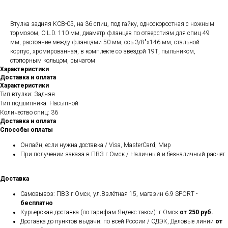
Втулка задняя KCB-05, на 36 спиц, под гайку, односкоростная с ножным
тормозом, O.L.D. 110 мм, диаметр фланцев по отверстиям для спиц 49
мм, растояние между фланцами 50 мм, ось 3/8"х146 мм, стальной
корпус, хромированная, в комплекте со звездой 19Т, пыльником,
стопорным кольцом, рычагом
Характеристики
Доставка и оплата
Характеристики
Тип втулки: Задняя
Тип подшипника: Насыпной
Количество спиц: 36
Доставка и оплата
Способы оплаты
Онлайн, если нужна доставка / Visa, MasterCard, Мир
При получении заказа в ПВЗ г.Омск / Наличный и безналичный расчет
Доставка
Самовывоз: ПВЗ г.Омск, ул.Взлётная 15, магазин 6.9 SPORT -
бесплатно
Курьерская доставка (по тарифам Яндекс такси): г.Омск
от 250 руб.
Доставка до пунктов выдачи: по всей России / СДЭК, Деловые линии
от