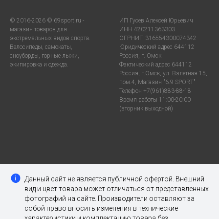
© 2016-2026 © 69sport.ru -
ИП Гусев Алексей Юрьевич
магазин товаров для
ИНН 420211363303
экстремальных видов спорта.
ОГРНИП 316554300074342
Велосипеды, самокаты,
Юридический адрес 644112
сноуборды, горные лыжи,
Россия, г. Омск
экипировка и одежда.
Фактический адрес 644112
Россия, г.Омск, ул. Взлетная 15,
пом.4, Магазин "6.9 SPORT"
Телефон +7(961)883-88-18
Время работы 11:00-20:00
(вторник выходной)
Данный сайт не является публичной офертой. Внешний
вид и цвет товара может отличаться от представленных
фотографий на сайте. Производители оставляют за
собой право вносить изменения в технические
характеристики и комплектацию товара без