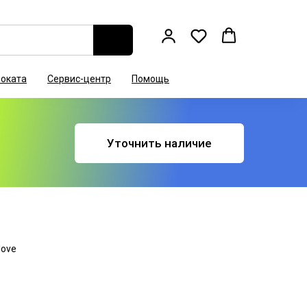
роката
Сервис-центр
Помощь
Уточнить наличие
love