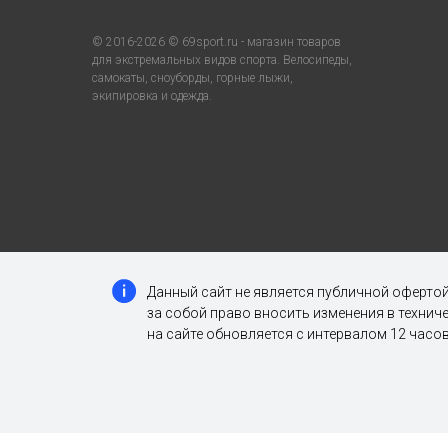
© 2016-2026 © 69sport.ru - магазин товаров
для экстремальных видов спорта. Велосипеды,
самокаты, сноуборды, горные лыжи,
экипировка и одежда.
Данный сайт не является публичной офертой
за собой право вносить изменения в техни
на сайте обновляется с интервалом 12 часов