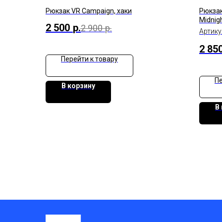
Рюкзак VR Сampaign, хаки
Рюкзак
Midnig
2 500
р.
2 900
р.
Артику
2 85
Перейти к товару
Пе
В корзину
В