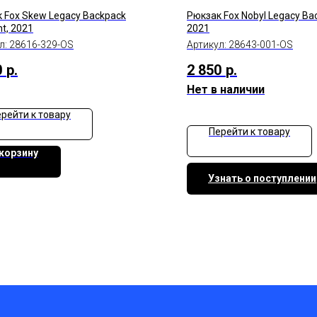
 Fox Skew Legacy Backpack
Рюкзак Fox Nobyl Legacy Bac
ht, 2021
2021
л:
28616-329-OS
Артикул:
28643-001-OS
0
р.
2 850
р.
Нет в наличии
рейти к товару
Перейти к товару
 корзину
Узнать о поступлении