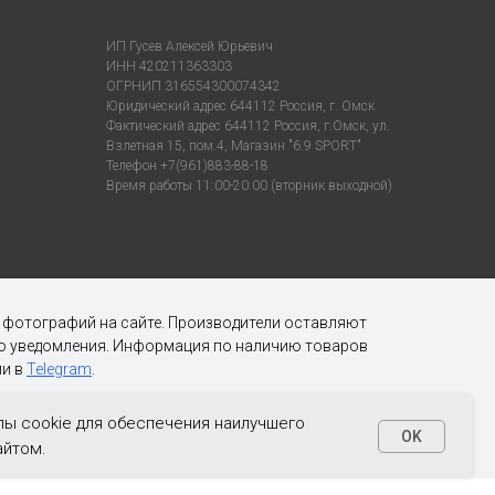
ИП Гусев Алексей Юрьевич
ИНН 420211363303
ОГРНИП 316554300074342
Юридический адрес 644112 Россия, г. Омск
Фактический адрес 644112 Россия, г.Омск, ул.
Взлетная 15, пом.4, Магазин "6.9 SPORT"
Телефон +7(961)883-88-18
Время работы 11:00-20:00 (вторник выходной)
х фотографий на сайте. Производители оставляют
ого уведомления. Информация по наличию товаров
и в
Telegram
.
ы cookie для обеспечения наилучшего
OK
айтом.