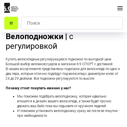
Велоподножки
| с
регулировкой
Купить велосипедные регулирующиеся подножки по выгодной цене.
Большой выбор велоаксессуаров в магазине 6.9 СПОРТ с доставкой.
В нашем ассортименте представлены подножки для велосипеда по одно и
два пера, которые отлично подойдут под велосипед с диаметром колес от
24 до 29 дюймов. Все подножки регулируются по высоте.
Почему стоит покупать именно у нас?
Мы поможем подобрать велоподножку, которая идеально
впишется в дизайн вашего велосипеда, а также будет прочно
держать ваш байк пока вы отдыхаете от кручения педалей.
И поможем установить велоподножку сразу же после ее покупки -
при необходимости.