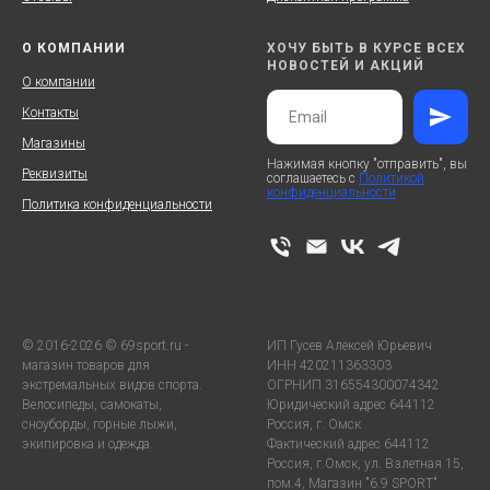
О КОМПАНИИ
ХОЧУ БЫТЬ В КУРСЕ ВСЕХ
НОВОСТЕЙ И АКЦИЙ
О компании
Контакты
Магазины
Нажимая кнопку "отправить", вы
Реквизиты
соглашаетесь с
Политикой
конфиденциальности
Политика конфиденциальности
© 2016-2026 © 69sport.ru -
ИП Гусев Алексей Юрьевич
магазин товаров для
ИНН 420211363303
экстремальных видов спорта.
ОГРНИП 316554300074342
Велосипеды, самокаты,
Юридический адрес 644112
сноуборды, горные лыжи,
Россия, г. Омск
экипировка и одежда.
Фактический адрес 644112
Россия, г.Омск, ул. Взлетная 15,
пом.4, Магазин "6.9 SPORT"