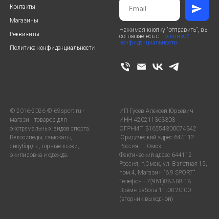
Контакты
Магазины
Нажимая кнопку "отправить", вы
Реквизиты
соглашаетесь с
Политикой
конфиденциальности
Политика конфиденциальности
© 2016-2026 © 69sport.ru -
ИП Гусев Алексей Юрьевич
магазин товаров для
ИНН 420211363303
экстремальных видов спорта.
ОГРНИП 316554300074342
Велосипеды, самокаты,
Юридический адрес 644112
сноуборды, горные лыжи,
Россия, г. Омск
экипировка и одежда.
Фактический адрес 644112
Россия, г.Омск, ул. Взлетная 15,
пом.4, Магазин "6.9 SPORT"
Телефон +7(961)883-88-18
Время работы 11:00-20:00
(вторник выходной)