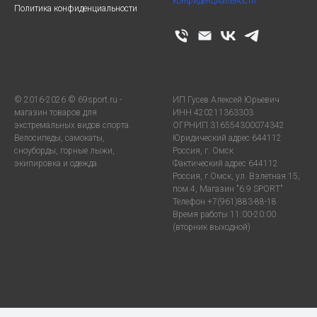
конфиденциальности
Политика конфиденциальности
© 2016-2026 © 69sport.ru -
ИП Гусев Алексей Юрьевич
магазин товаров для
ИНН 420211363303
экстремальных видов спорта.
ОГРНИП 316554300074342
Велосипеды, самокаты,
Юридический адрес 644112
сноуборды, горные лыжи,
Россия, г. Омск
экипировка и одежда.
Фактический адрес 644112
Россия, г.Омск, ул. Взлетная 15,
пом.4, Магазин "6.9 SPORT"
Телефон +7(961)883-88-18
Время работы 11:00-20:00
(вторник выходной)