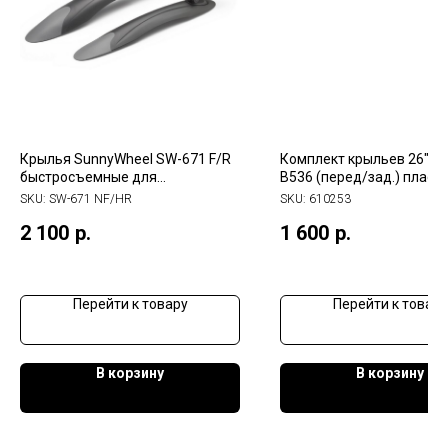
Крылья SunnyWheel SW-671 F/R
Комплект крыльев 26" Ste
быстросъемные для
B536 (перед/зад.) пласт
велосипедов 24"-26", черно-
черные, арт. 610253
SKU:
SW-671 NF/HR
SKU:
610253
серые, комплект
2 100
р.
1 600
р.
Перейти к товару
Перейти к товару
В корзину
В корзину