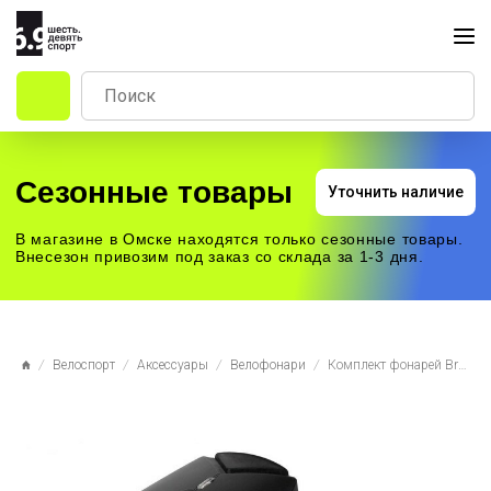
Сезонные товары
Уточнить наличие
В магазине в Омске находятся только сезонные товары.
Внесезон привозим под заказ со склада за 1-3 дня.
Велоспорт
Аксессуары
Велофонари
Комплект фонарей Briviga USB bike light set EBL-039+EBL-2265A, перед 380 лм + задний 40 лм