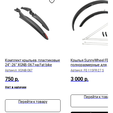
Комплект крыльев, пластиковые
Крылья SunnyWheel FE-1
24"-26" XGNB-067 на Fat bike
полноразмерные для
велосипедов 27,5",
Артикул:
XGNB-067
Артикул:
FE-115FR-27,5
металлопластик, компле
750
р.
3 000
р.
Нет в наличии
Перейти к товару
Перейти к товару