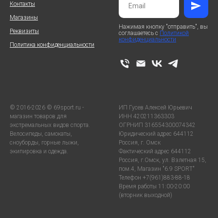
Контакты
Магазины
Нажимая кнопку "отправить", вы
Реквизиты
соглашаетесь с
Политикой
конфиденциальности
Политика конфиденциальности
© 2016-2026 © 69sport.ru -
ИП Гусев Алексей Юрьевич
магазин товаров для
ИНН 420211363303
экстремальных видов спорта.
ОГРНИП 316554300074342
Велосипеды, самокаты,
Юридический адрес 644112
сноуборды, горные лыжи,
Россия, г. Омск
экипировка и одежда.
Фактический адрес 644112
Россия, г.Омск, ул. Взлетная 15,
пом.4, Магазин "6.9 SPORT"
Телефон +7(961)883-88-18
Время работы 11:00-20:00
(вторник выходной)