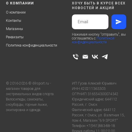
О КОМПАНИИ
ХОЧУ БЫТЬ В КУРСЕ ВСЕХ
НОВОСТЕЙ И АКЦИЙ
О компании
Контакты
Магазины
Нажимая кнопку "отправить", вы
Реквизиты
соглашаетесь с
Политикой
конфиденциальности
Политика конфиденциальности
© 2016-2026 © 69sport.ru -
ИП Гусев Алексей Юрьевич
магазин товаров для
ИНН 420211363303
экстремальных видов спорта.
ОГРНИП 316554300074342
Велосипеды, самокаты,
Юридический адрес 644112
сноуборды, горные лыжи,
Россия, г. Омск
экипировка и одежда.
Фактический адрес 644112
Россия, г.Омск, ул. Взлетная 15,
пом.4, Магазин "6.9 SPORT"
Телефон +7(961)883-88-18
Время работы 11:00-20:00