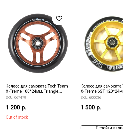
Колесо для самоката Tech Team
Колесо для самоката Te
X-Treme 100*24мм, Triangle,
X-Treme 6ST 120*24мм
brown
SKU:
067479
SKU:
600036
1 200
р.
1 500
р.
Out of stock
Перейти к товару