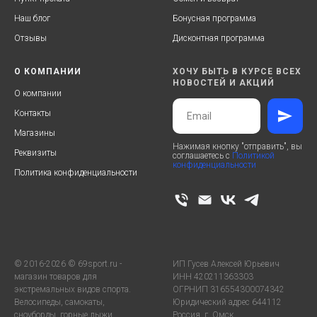
Наш блог
Бонусная программа
Отзывы
Дисконтная программа
О КОМПАНИИ
ХОЧУ БЫТЬ В КУРСЕ ВСЕХ
НОВОСТЕЙ И АКЦИЙ
О компании
Контакты
Магазины
Нажимая кнопку "отправить", вы
Реквизиты
соглашаетесь с
Политикой
конфиденциальности
Политика конфиденциальности
© 2016-2026 © 69sport.ru -
ИП Гусев Алексей Юрьевич
магазин товаров для
ИНН 420211363303
экстремальных видов спорта.
ОГРНИП 316554300074342
Велосипеды, самокаты,
Юридический адрес 644112
сноуборды, горные лыжи,
Россия, г. Омск