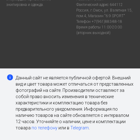
экипировка и одежда.
Фактический адрес 644112
Россия, г.Омск, ул. Взлетная 15,
пом.4, Магазин "6.9 SPORT"
Телефон +7(961)883-88-18
Время работы 11:00-20:00
(вторник выходной)
Данный сайт не является публичной офертой. Внешний
вид и цвет товара может отличаться от представленных
фотографий на сайте. Производители оставляют за
собой право вносить изменения в технические
характеристики и комплектацию товара без
предварительного уведомления. Информация по
наличию товаров на сайте обновляется с интервалом
12 часов. Уточняйте о наличии, цене и комплектации
товара
по телефону
или в
Telegram
.