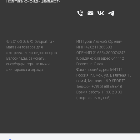
Политика конфиденциальности
© 2016-2026 © 69sport.ru -
ИП Гусев Алексей Юрьевич
магазин товаров для
ИНН 420211363303
экстремальных видов спорта.
ОГРНИП 316554300074342
Велосипеды, самокаты,
Юридический адрес 644112
сноуборды, горные лыжи,
Россия, г. Омск
экипировка и одежда.
Фактический адрес 644112
Россия, г.Омск, ул. Взлетная 15,
пом.4, Магазин "6.9 SPORT"
Телефон +7(961)883-88-18
Время работы 11:00-20:00
(вторник выходной)