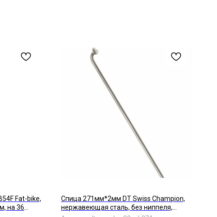
54F Fat-bike,
Спица 271мм*2мм DT Swiss Champion,
м, на 36
нержавеющая сталь, без ниппеля,
серебристый