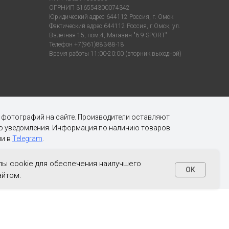
ОГРНИП 316554300074342
Юридический адрес 644112 Россия, г. Омск
Фактический адрес 644112 Россия, г.Омск, ул.
Взлетная 15, пом.4, Магазин "6.9 SPORT"
Телефон +7(961)883-88-18
Время работы 11:00-20:00 (вторник выходной)
х фотографий на сайте. Производители оставляют
ого уведомления. Информация по наличию товаров
и в
Telegram
.
ы cookie для обеспечения наилучшего
OK
айтом.