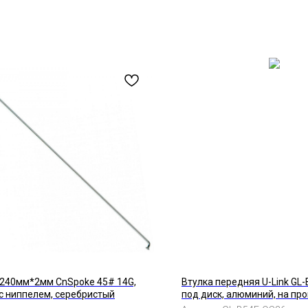
240мм*2мм CnSpoke 45# 14G,
Втулка передняя U-Link GL-B
 с ниппелем, серебристый
под диск, алюминий, на про
спиц, OLD 150 мм