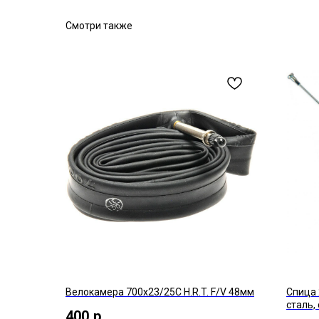
Смотри также
Велокамера 700x23/25C H.R.T. F/V 48мм
Спица 
сталь,
400
р.