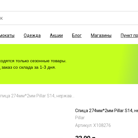
мокаты
Одежда
Акции
Блог
Магазины
Пункт п
ходятся только сезонные товары.
заказ со склада за 1-3 дня.
Спица 274мм*2мм Pillar S14, нержавеющая сталь, без ниппеля, черный
Спица 274мм*2мм Pillar S14, 
Pillar
Артикул:
Х108276