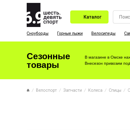
Каталог
Сноуборды
Горные лыжи
Велосипеды
Са
Сезонные
В магазине в Омске на
товары
Внесезон привозим под 
Велоспорт
Запчасти
Колеса
Спицы