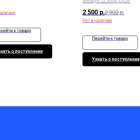
Артикул:
GL-B54F-QS36
2 500
р.
2 900
р.
наличии
Нет в наличии
рейти к товару
Перейти к товару
нать о поступлении
Узнать о поступлении