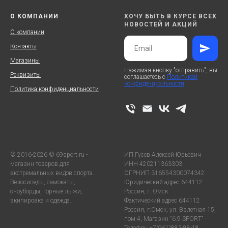
О КОМПАНИИ
ХОЧУ БЫТЬ В КУРСЕ ВСЕХ
НОВОСТЕЙ И АКЦИЙ
О компании
Контакты
Магазины
Нажимая кнопку "отправить", вы
Реквизиты
соглашаетесь с
Политикой
конфиденциальности
Политика конфиденциальности
© 2016-2026 © 69sport.ru -
ИП Гусев Алексей Юрьевич
магазин товаров для
ИНН 420211363303
экстремальных видов спорта.
ОГРНИП 316554300074342
Велосипеды, самокаты,
Юридический адрес 644112
сноуборды, горные лыжи,
Россия, г. Омск
экипировка и одежда.
Фактический адрес 644112
Россия, г.Омск, ул. Взлетная 15,
пом.4, Магазин "6.9 SPORT"