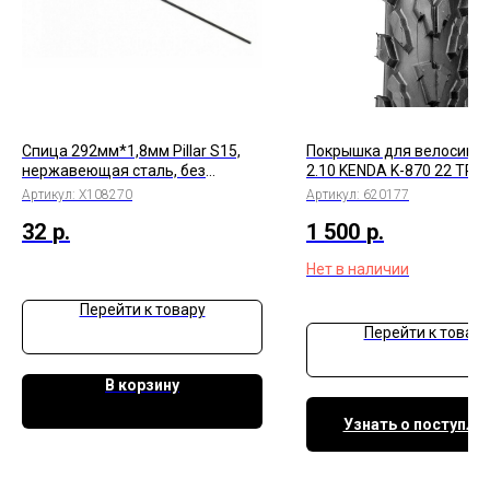
Спица 292мм*1,8мм Pillar S15,
Покрышка для велосипед
нержавеющая сталь, без
2.10 KENDA K-870 22 TPI 
ниппеля, черный
Артикул:
Х108270
Артикул:
620177
32
р.
1 500
р.
Нет в наличии
Перейти к товару
Перейти к товару
В корзину
Узнать о поступле