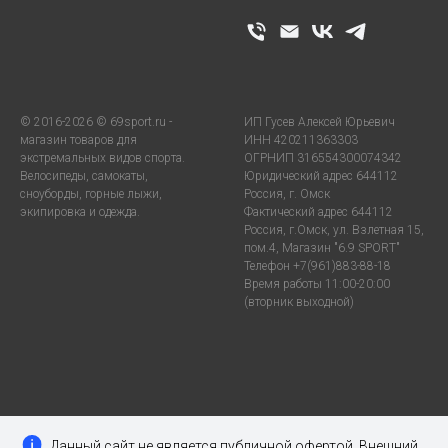
© 2016-2026 © 69sport.ru -
ИП Гусев Алексей Юрьевич
магазин товаров для
ИНН 420211363303
экстремальных видов спорта.
ОГРНИП 316554300074342
Велосипеды, самокаты,
Юридический адрес 644112
сноуборды, горные лыжи,
Россия, г. Омск
экипировка и одежда.
Фактический адрес 644112
Россия, г.Омск, ул. Взлетная 15,
пом.4, Магазин "6.9 SPORT"
Телефон +7(961)883-88-18
Время работы 11:00-20:00
(вторник выходной)
Данный сайт не является публичной офертой. Внешний