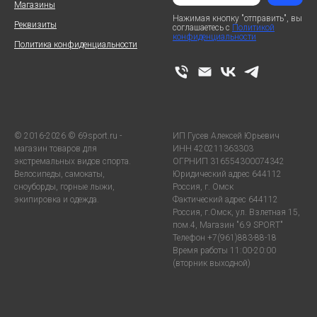
Магазины
Нажимая кнопку "отправить", вы
Реквизиты
соглашаетесь с
Политикой
конфиденциальности
Политика конфиденциальности
© 2016-2026 © 69sport.ru -
ИП Гусев Алексей Юрьевич
магазин товаров для
ИНН 420211363303
экстремальных видов спорта.
ОГРНИП 316554300074342
Велосипеды, самокаты,
Юридический адрес 644112
сноуборды, горные лыжи,
Россия, г. Омск
экипировка и одежда.
Фактический адрес 644112
Россия, г.Омск, ул. Взлетная 15,
пом.4, Магазин "6.9 SPORT"
Телефон +7(961)883-88-18
Время работы 11:00-20:00
(вторник выходной)