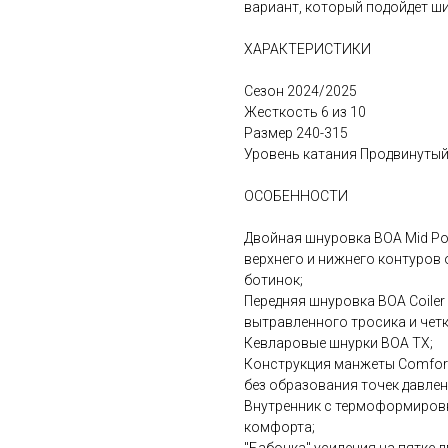
вариант, который подойдет ш
ХАРАКТЕРИСТИКИ
Сезон 2024/2025
Жесткость 6 из 10
Размер 240-315
Уровень катания Продвинуты
ОСОБЕННОСТИ
Двойная шнуровка BOA Mid Po
верхнего и нижнего контуров о
ботинок;
Передняя шнуровка BOA Coile
вытравленного тросика и четк
Кевларовые шнурки BOA TX;
Конструкция манжеты Comfort 
без образования точек давлен
Внутренник с термоформировк
комфорта;
"Бабочка" усиления на пятке 