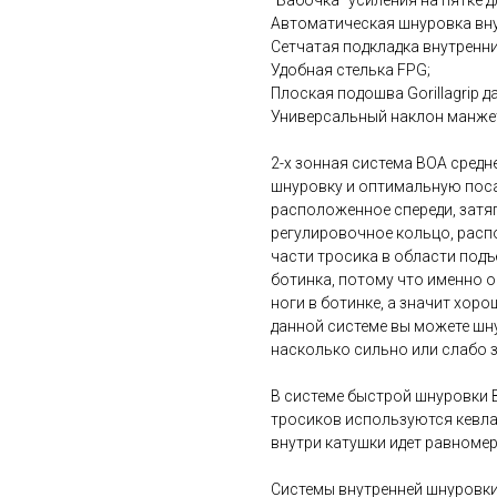
Автоматическая шнуровка вну
Сетчатая подкладка внутренни
Удобная стелька FPG;
Плоская подошва Gorillagrip 
Универсальный наклон манже
2-х зонная система BOA сред
шнуровку и оптимальную посад
расположенное спереди, затя
регулировочное кольцо, расп
части тросика в области подъ
ботинка, потому что именно 
ноги в ботинке, а значит хор
данной системе вы можете шн
насколько сильно или слабо 
В системе быстрой шнуровки
тросиков используются кевла
внутри катушки идет равномер
Системы внутренней шнуровки 