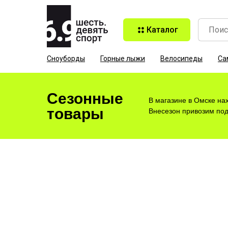
Каталог
Сноуборды
Горные лыжи
Велосипеды
Са
Сезонные
В магазине в Омске на
товары
Внесезон привозим под 