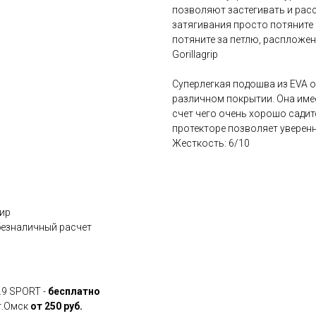
позволяют застегивать и расс
затягивания просто потяните ш
потяните за петлю, распложен
Gorillagrip
Суперлегкая подошва из EVA 
различном покрытии. Она име
счет чего очень хорошо садит
протекторе позволяет уверенн
Жесткость: 6/10
Мир
 безналичный расчет
.9 SPORT -
бесплатно
 г.Омск
от 250 руб.