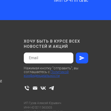
ПН
ВТ
СР ЧТ ПТ СБ ВС
ХОЧУ БЫТЬ В КУРСЕ ВСЕХ
НОВОСТЕЙ И АКЦИЙ
Нажимая кнопку "отправить", вы
соглашаетесь с
Политикой
конфиденциальности
ти
ИП Гусев Алексей Юрьевич
ИНН 420211363303