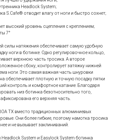
тренника Headlock System;
ка S.Cafe® отводит влагу от ноги и быстро сохнет;
дает высокий уровень сцепления с креплением;
ты 7°
ней силы натяжения обеспечивает самую удобную
ку ноги в ботинке. Одно регулировочное кольцо,
гивает верхнюю часть тросика. А второе
оложенное сбоку, контролирует затяжку нижней
ема ноги. Это самая важная часть шнуровки
она обеспечивает плотную и точную посадку пятки
оший контроль и комфортное катание. Благодаря
уровать низ ботинка безотносительно того,
зафиксирована его верхняя часть.
 BOA TX вместо традиционных алюминиевых
ровые. Они более гибкие, поэтому намотка тросика
нее и не вызывает заклиниваний.
Headlock System и Easylock System ботинка