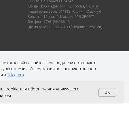
ОГРНИП 316554300074342
Юридический адрес 644112 Россия, г. Омск
Фактический адрес 644112 Россия, г.Омск, ул.
Взлетная 15, пом.4, Магазин "6.9 SPORT"
Телефон +7(961)883-88-18
Время работы 11:00-20:00 (вторник выходной)
х фотографий на сайте. Производители оставляют
ого уведомления. Информация по наличию товаров
и в
Telegram
.
ы cookie для обеспечения наилучшего
OK
айтом.