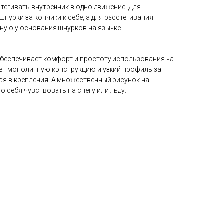
тегивать внутренник в одно движение. Для
нурки за кончики к себе, а для расстегивания
ную у основания шнурков на язычке.
обеспечивает комфорт и простоту использования на
ет монолитную конструкцию и узкий профиль за
ся в крепления. А множественный рисунок на
о себя чувствовать на снегу или льду.