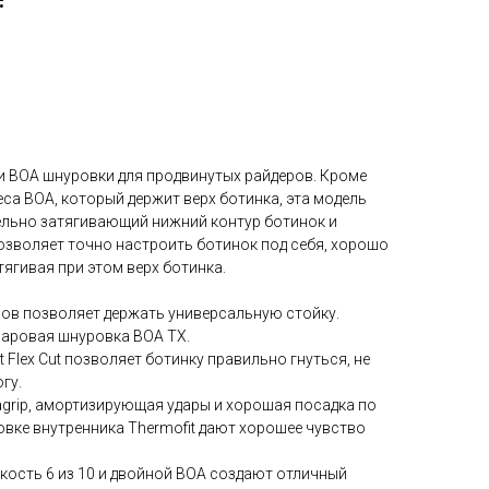
и BOA шнуровки для продвинутых райдеров. Кроме
са BOA, который держит верх ботинка, эта модель
дельно затягивающий нижний контур ботинок и
озволяет точно настроить ботинок под себя, хорошо
тягивая при этом верх ботинка.
сов позволяет держать универсальную стойку.
ларовая шнуровка BOA TX.
Flex Cut позволяет ботинку правильно гнуться, не
гу.
agrip, амортизирующая удары и хорошая посадка по
вке внутренника Thermofit дают хорошее чувство
кость 6 из 10 и двойной BOA создают отличный