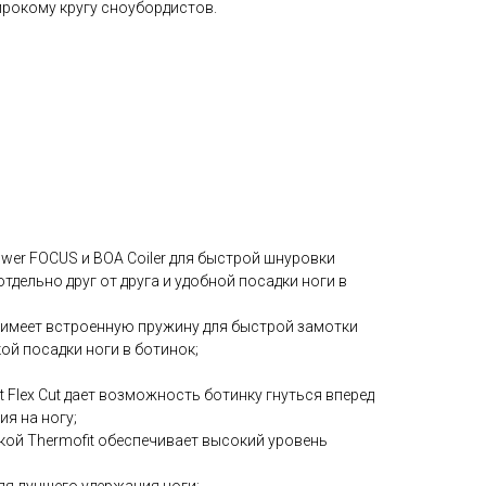
ирокому кругу сноубордистов.
й
wer FOCUS и BOA Coiler для быстрой шнуровки
тдельно друг от друга и удобной посадки ноги в
r имеет встроенную пружину для быстрой замотки
ой посадки ноги в ботинок;
Flex Cut дает возможность ботинку гнуться вперед
ия на ногу;
ой Thermofit обеспечивает высокий уровень
для лучшего удержания ноги;