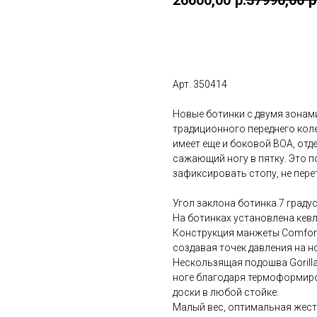
В корзину
Арт. 350414
Новые ботинки с двумя зонам
традиционного переднего коле
имеет еще и боковой BOA, от
сажающий ногу в пятку. Это п
зафиксировать стопу, не пере
Угол заклона ботинка 7 граду
На ботинках установлена кев
Конструкция манжеты Comfort 
создавая точек давления на но
Нескользящая подошва Gorill
ноге благодаря термоформиро
доски в любой стойке.
Малый вес, оптимальная жест