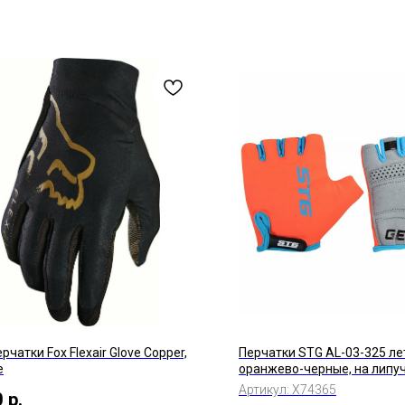
рчатки Fox Flexair Glove Copper,
Перчатки STG AL-03-325 ле
е
оранжево-черные, на липу
Артикул:
Х74365
0
р.