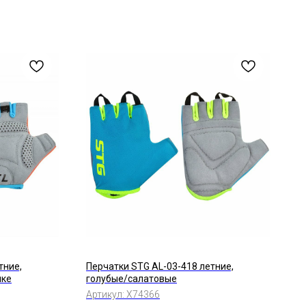
тние,
Перчатки STG AL-03-418 летние,
чке
голубые/салатовые
Артикул:
Х74366