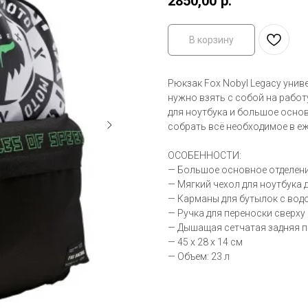
2850,00
р.
В корзину
Рюкзак Fox Nobyl Legacy унив
нужно взять с собой на работу
для ноутбука и большое основ
собрать всё необходимое в е
ОСОБЕННОСТИ:
— Большое основное отделен
— Мягкий чехол для ноутбука д
— Карманы для бутылок с водо
— Ручка для переноски сверху
— Дышащая сетчатая задняя п
— 45 x 28 x 14 см
— Объем: 23 л