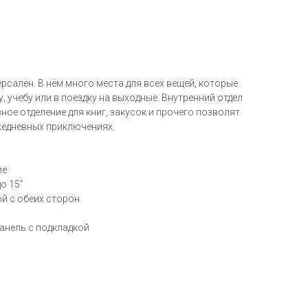
ерсален. В нём много места для всех вещей, которые
, учебу или в поездку на выходные. Внутренний отдел
ное отделение для книг, закусок и прочего позволят
жедневных приключениях.
ие
о 15”
й с обеих сторон
анель с подкладкой