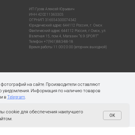
ИП Гусев Алексей Юрьевич
ИНН 420211363303
ОГРНИП 316554300074342
Юридический адрес 644112 Россия, г. Омск
Фактический адрес 644112 Россия, г.Омск, ул.
Взлетная 15, пом.4, Магазин "6.9 SPORT"
Телефон +7(961)883-88-18
Время работы 11:00-20:00 (вторник выходной)
х фотографий на сайте. Производители оставляют
ого уведомления. Информация по наличию товаров
и в
Telegram
.
ы cookie для обеспечения наилучшего
OK
айтом.