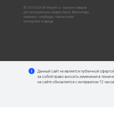
© 2016-2026 © 69sport.ru - магазин товаров
для экстремальных видов спорта. Велосипеды,
самокаты, сноуборды, горные лыжи,
экипировка и одежда.
Данный сайт не является публичной офертой
за собой право вносить изменения в техни
на сайте обновляется с интервалом 12 часов