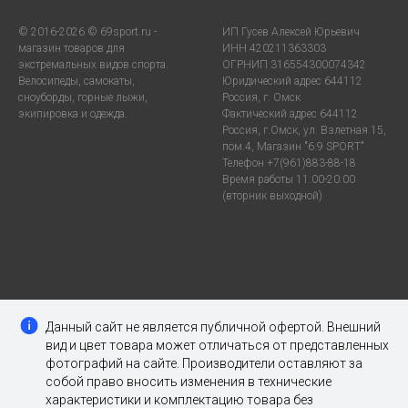
© 2016-2026 © 69sport.ru -
ИП Гусев Алексей Юрьевич
магазин товаров для
ИНН 420211363303
экстремальных видов спорта.
ОГРНИП 316554300074342
Велосипеды, самокаты,
Юридический адрес 644112
сноуборды, горные лыжи,
Россия, г. Омск
экипировка и одежда.
Фактический адрес 644112
Россия, г.Омск, ул. Взлетная 15,
пом.4, Магазин "6.9 SPORT"
Телефон +7(961)883-88-18
Время работы 11:00-20:00
(вторник выходной)
Данный сайт не является публичной офертой. Внешний
вид и цвет товара может отличаться от представленных
фотографий на сайте. Производители оставляют за
собой право вносить изменения в технические
характеристики и комплектацию товара без