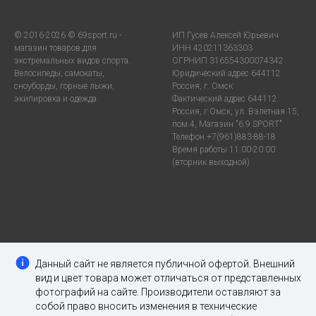
© 2016-2026 © 69sport.ru -
ИП Гусев Алексей Юрьевич
магазин товаров для
ИНН 420211363303
экстремальных видов спорта.
ОГРНИП 316554300074342
Велосипеды, самокаты,
Юридический адрес 644112
сноуборды, горные лыжи,
Россия, г. Омск
экипировка и одежда.
Фактический адрес 644112
Россия, г.Омск, ул. Взлетная 15,
пом.4, Магазин "6.9 SPORT"
Телефон +7(961)883-88-18
Время работы 11:00-20:00
(вторник выходной)
Данный сайт не является публичной офертой. Внешний
вид и цвет товара может отличаться от представленных
фотографий на сайте. Производители оставляют за
собой право вносить изменения в технические