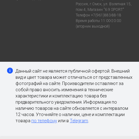
Россия, г.Омск, ул. Взлетная 15,
пом.4, Магазин "6.9 SPORT"
Телефон +7(961)883-88-18
Время работы 11:00-20:00
(вторник выходной)
Данный сайт не является публичной офертой. Внешний
вид и цвет товара может отличаться от представленных
фотографий на сайте. Производители оставляют за
собой право вносить изменения в технические
характеристики и комплектацию товара без
предварительного уведомления. Информация по
наличию товаров на сайте обновляется с интервалом
12 часов. Уточняйте о наличии, цене и комплектации
товара
по телефону
или в
Telegram
.