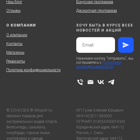
Наш блог
Бонусная программа
Отзывы
Дисконтная программа
О КОМПАНИИ
ХОЧУ БЫТЬ В КУРСЕ ВСЕХ
НОВОСТЕЙ И АКЦИЙ
О компании
Контакты
Магазины
Нажимая кнопку "отправить", вы
Реквизиты
соглашаетесь с
Политикой
конфиденциальности
Политика конфиденциальности
© 2016-2026 © 69sport.ru -
ИП Гусев Алексей Юрьевич
магазин товаров для
ИНН 420211363303
экстремальных видов спорта.
ОГРНИП 316554300074342
Велосипеды, самокаты,
Юридический адрес 644112
сноуборды, горные лыжи,
Россия, г. Омск
экипировка и одежда.
Фактический адрес 644112