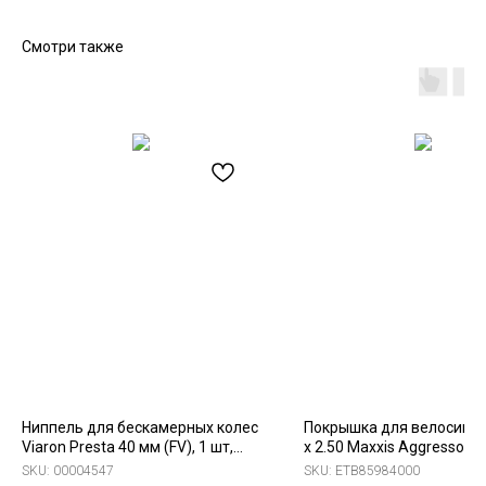
Смотри также
Ниппель для бескамерных колес
Покрышка для велосипед
Viaron Presta 40 мм (FV), 1 шт,
x 2.50 Maxxis Aggressor T
красный
кевлар EXO/TR
SKU:
00004547
SKU:
ETB85984000