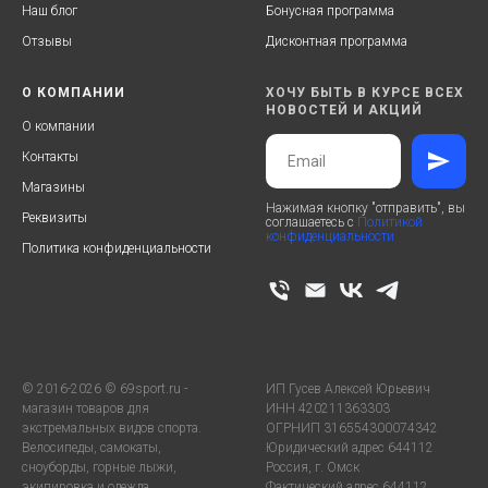
Наш блог
Бонусная программа
Отзывы
Дисконтная программа
О КОМПАНИИ
ХОЧУ БЫТЬ В КУРСЕ ВСЕХ
НОВОСТЕЙ И АКЦИЙ
О компании
Контакты
Магазины
Нажимая кнопку "отправить", вы
Реквизиты
соглашаетесь с
Политикой
конфиденциальности
Политика конфиденциальности
© 2016-2026 © 69sport.ru -
ИП Гусев Алексей Юрьевич
магазин товаров для
ИНН 420211363303
экстремальных видов спорта.
ОГРНИП 316554300074342
Велосипеды, самокаты,
Юридический адрес 644112
сноуборды, горные лыжи,
Россия, г. Омск
экипировка и одежда.
Фактический адрес 644112