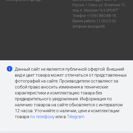
Россия, г.Омск, ул. Взлетная 15,
пом.4, Магазин "6.9 SPORT"
Телефон +7(961)883-88-18
Время работы 11:00-20:00
(вторник выходной)
Данный сайт не является публичной офертой. Внешний
вид и цвет товара может отличаться от представленных
фотографий на сайте. Производители оставляют за
собой право вносить изменения в технические
характеристики и комплектацию товара без
предварительного уведомления. Информация по
наличию товаров на сайте обновляется с интервалом
12 часов. Уточняйте о наличии, цене и комплектации
товара
по телефону
или в
Telegram
.