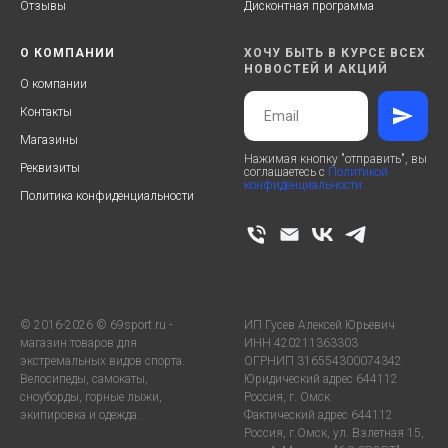
Отзывы
Дисконтная программа
О КОМПАНИИ
ХОЧУ БЫТЬ В КУРСЕ ВСЕХ
НОВОСТЕЙ И АКЦИЙ
О компании
Контакты
Магазины
Нажимая кнопку "отправить", вы
Реквизиты
соглашаетесь с
Политикой
конфиденциальности
Политика конфиденциальности
© 2016-2026 © 69sport.ru -
ИП Гусев Алексей Юрьевич
магазин товаров для
ИНН 420211363303
экстремальных видов спорта.
ОГРНИП 316554300074342
Велосипеды, самокаты,
Юридический адрес 644112
сноуборды, горные лыжи,
Россия, г. Омск
экипировка и одежда.
Фактический адрес 644112
Россия, г.Омск, ул. Взлетная 15,