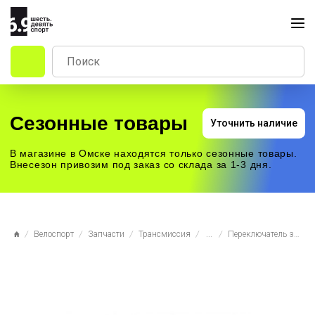
Сезонные товары
Уточнить наличие
В магазине в Омске находятся только сезонные товары.
Внесезон привозим под заказ со склада за 1-3 дня.
Велоспорт
Запчасти
Трансмиссия
...
Переключатель задний 6-7-8 ск. Shimano Acera RD-M360-L SGS, под болт, черный, ST