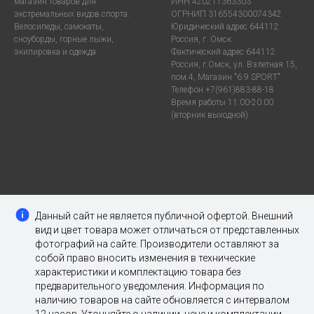
магазин товаров для
ИНН 420211363303
экстремальных видов спорта.
ОГРНИП 316554300074342
Велосипеды, самокаты,
Юридический адрес 644112
сноуборды, горные лыжи,
Россия, г. Омск
экипировка и одежда.
Фактический адрес 644112
Россия, г.Омск, ул. Взлетная 15,
пом.4, Магазин "6.9 SPORT"
Телефон +7(961)883-88-18
Время работы 11:00-20:00
(вторник выходной)
Данный сайт не является публичной офертой. Внешний
вид и цвет товара может отличаться от представленных
фотографий на сайте. Производители оставляют за
собой право вносить изменения в технические
характеристики и комплектацию товара без
предварительного уведомления. Информация по
наличию товаров на сайте обновляется с интервалом