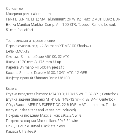
Основные:
Материал рамы Aluminium
Рама BIG.NINE LITE; MAT aluminium; 29 WHS; 148x12 AST; BB92 BBR
Вилка Manitou Markhor Comp; Air; 100 STR; Tapered; Remote lockout;
51mm fork offset
Трансмиссия и переключение:
Переключатель задний Shimano XT M8100 Shadow+
Цепь KMC X12
Система Shimano Deore M6100; 32 ATC
Шатуны 170 mm-S, 175 mm-M up
Каретка Shimano MT500-PA pressfit
Кассета Shimano Deore M6100; 10-51 ATC; 12 GER
Шифтер правый Shimano Deore M6100
Колеса:
Втулка передняя Shimano MT400-B; 110x15 WHF; 32 SPH; Centerlock
Втулка задняя Shimano MT410-B; 148x12 WHR; 32 SPH; Centerlock
Обод/Вилсет MERIDA EXPERT CC; 22.8 IWR; MAT aluminium; Tubeless
ready (tubeless tape and valves not included)
Покрышка передняя Maxxis Ikon; 29x2.2"; wire
Покрышка задняя Maxxis Ikon; 29x2.2"; wire
Спицы Double Butted Black stainless
Камера Ultralite-29