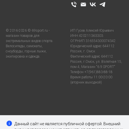
© 2016-2026 © 69sport.ru -
ИП Гусев Алексей Юрьевич
магазин товаров для
ИНН 420211363303
экстремальных видов спорта.
ОГРНИП 316554300074342
Велосипеды, самокаты,
Юридический адрес 644112
сноуборды, горные лыжи,
Россия, г. Омск
экипировка и одежда.
Фактический адрес 644112
Россия, г.Омск, ул. Взлетная 15,
пом.4, Магазин "6.9 SPORT"
Телефон +7(961)883-88-18
Время работы 11:00-20:00
(вторник выходной)
Данный сайт не является публичной офертой. Внешний