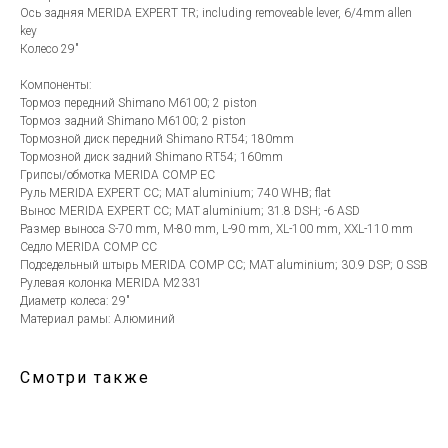
Ось задняя MERIDA EXPERT TR; including removeable lever, 6/4mm allen
key
Колесо 29"
Компоненты:
Тормоз передний Shimano M6100; 2 piston
Тормоз задний Shimano M6100; 2 piston
Тормозной диск передний Shimano RT54; 180mm
Тормозной диск задний Shimano RT54; 160mm
Грипсы/обмотка MERIDA COMP EC
Руль MERIDA EXPERT CC; MAT aluminium; 740 WHB; flat
Вынос MERIDA EXPERT CC; MAT aluminium; 31.8 DSH; -6 ASD
Размер выноса S-70 mm, M-80 mm, L-90 mm, XL-100 mm, XXL-110 mm
Седло MERIDA COMP CC
Подседельный штырь MERIDA COMP CC; MAT aluminium; 30.9 DSP; 0 SSB
Рулевая колонка MERIDA M2331
Диаметр колеса: 29"
Материал рамы: Алюминий
Смотри также