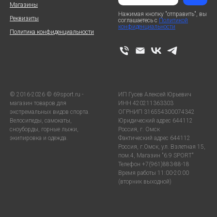
Магазины
Нажимая кнопку "отправить", вы
Реквизиты
соглашаетесь с
Политикой
конфиденциальности
Политика конфиденциальности
© 2016-2026 © 69sport.ru -
ИП Гусев Алексей Юрьевич
магазин товаров для
ИНН 420211363303
экстремальных видов спорта.
ОГРНИП 316554300074342
Велосипеды, самокаты,
Юридический адрес 644112
сноуборды, горные лыжи,
Россия, г. Омск
экипировка и одежда.
Фактический адрес 644112
Россия, г.Омск, ул. Взлетная 15,
пом.4, Магазин "6.9 SPORT"
Телефон +7(961)883-88-18
Время работы 11:00-20:00
(вторник выходной)