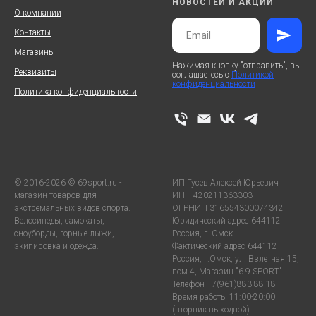
НОВОСТЕЙ И АКЦИЙ
О компании
Контакты
Магазины
Нажимая кнопку "отправить", вы
Реквизиты
соглашаетесь с
Политикой
конфиденциальности
Политика конфиденциальности
© 2016-2026 © 69sport.ru -
ИП Гусев Алексей Юрьевич
магазин товаров для
ИНН 420211363303
экстремальных видов спорта.
ОГРНИП 316554300074342
Велосипеды, самокаты,
Юридический адрес 644112
сноуборды, горные лыжи,
Россия, г. Омск
экипировка и одежда.
Фактический адрес 644112
Россия, г.Омск, ул. Взлетная 15,
пом.4, Магазин "6.9 SPORT"
Телефон +7(961)883-88-18
Время работы 11:00-20:00
(вторник выходной)