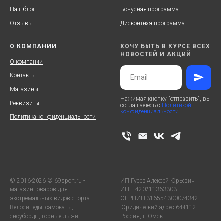
Наш блог
Бонусная программа
Отзывы
Дисконтная программа
О КОМПАНИИ
ХОЧУ БЫТЬ В КУРСЕ ВСЕХ
НОВОСТЕЙ И АКЦИЙ
О компании
Контакты
Магазины
Нажимая кнопку "отправить", вы
Реквизиты
соглашаетесь с
Политикой
конфиденциальности
Политика конфиденциальности
© 2016-2026 © 69sport.ru -
ИП Гусев Алексей Юрьевич
магазин товаров для
ИНН 420211363303
экстремальных видов спорта.
ОГРНИП 316554300074342
Велосипеды, самокаты,
Юридический адрес 644112
сноуборды, горные лыжи,
Россия, г. Омск