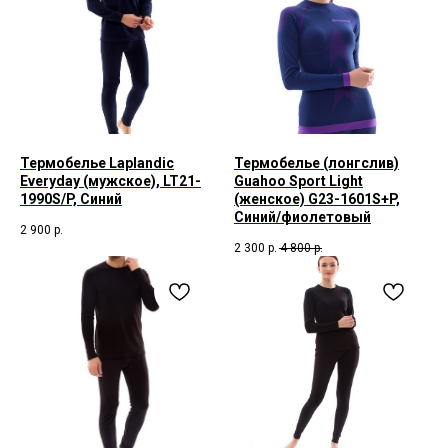
Термобелье Laplandic
Термобелье (лонгслив)
Everyday (мужское), LT21-
Guahoo Sport Light
1990S/P, Синий
(женское) G23-1601S+P,
Синий/фиолетовый
2 900
р.
2 300
р.
4 800
р.