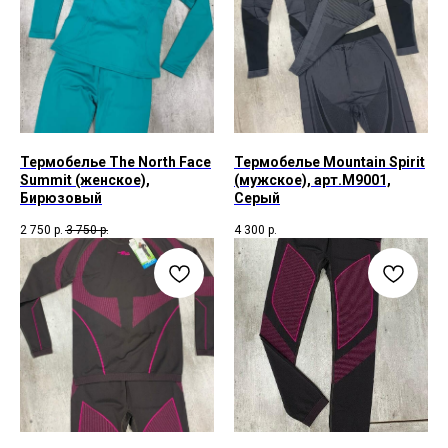
Термобелье The North Face
Термобелье Mountain Spirit
Summit (женское),
(мужское), арт.M9001,
Бирюзовый
Серый
2 750
р.
3 750
р.
4 300
р.