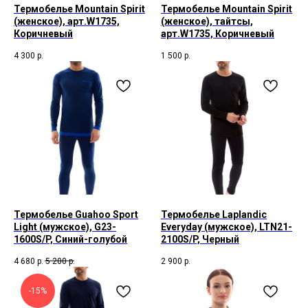
Термобелье Mountain Spirit
Термобелье Mountain Spirit
(женское), арт.W1735,
(женское), тайтсы,
Коричневый
арт.W1735, Коричневый
4 300
р.
1 500
р.
Термобелье Guahoo Sport
Термобелье Laplandic
Light (мужское), G23-
Everyday (мужское), LTN21-
1600S/P, Синий-голубой
2100S/P, Черный
4 680
р.
5 200
р.
2 900
р.
-15%