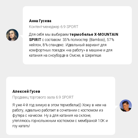
Анна Гусева
Контент-менеджер 6.9 SPORT
Для себя мы выбираем
термобелье X-MOUNTAIN
SPIRIT
с составом: 35% полиэстер (Bamboo), 57%
нейлон, 8% спандекс. Идеальный вариант для
комфортных поездок «на работу» в машине и для
катания на сноуборде в Омске, в Шерегеше.
Алексей Гусев
Продавец торгового зала 6.9 SPORT
Я уже 4-й год зимую в этом термобелье)) Хожу в нем на
работу, идеально работает в сочетании с костюмом из
футера с начесом. Ну а для катания на склоне,
утепляюсь горнолыжным костюмом с мембраной 10К и
гоу катать!