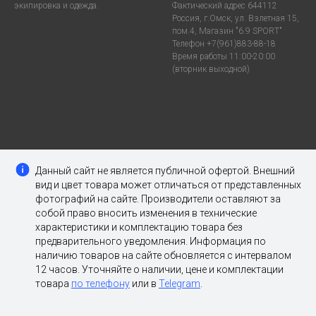
экипировка и одежда.
Фактический адрес 644112
Россия, г.Омск, ул. Взлетная 15,
пом.4, Магазин "6.9 SPORT"
Телефон +7(961)883-88-18
Время работы 11:00-20:00
(вторник выходной)
Данный сайт не является публичной офертой. Внешний
вид и цвет товара может отличаться от представленных
фотографий на сайте. Производители оставляют за
собой право вносить изменения в технические
характеристики и комплектацию товара без
предварительного уведомления. Информация по
наличию товаров на сайте обновляется с интервалом
12 часов. Уточняйте о наличии, цене и комплектации
товара
по телефону
или в
Telegram
.