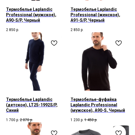
Термобелье Laplandic
Термобелье Laplandic
Professional (мужское),
Professional (женское),
A90-S/P, Черный
A91-S/P, Черный
2 850
р.
2 850
р.
Термобелье Laplandic
Термобелье-фуфайка
(детское), LT25-1992S/P,
Laplandic Professional
Синий
(мужское), A90-S, Черный
1 700
р.
2 070
р.
1 230
р.
1 450
р.