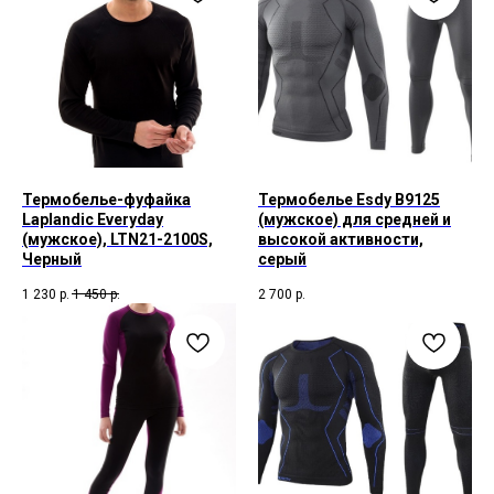
Термобелье-фуфайка
Термобелье Esdy B9125
Laplandic Everyday
(мужское) для средней и
(мужское), LTN21-2100S,
высокой активности,
Черный
серый
1 230
р.
1 450
р.
2 700
р.