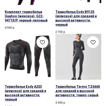
Комплект термобелья
Термобелье Esdy B9125
Guahoo (женское), G22-
(мужское) для средней и
9471S/P, черный-лиловый
высокой активности,
черный
4 500
р.
2 700
р.
Термобелье Esdy A203
Термобелье Termo TZ6665
(мужское) для средней и
для средней и высокой
высокой активности,
активности, темно-серый
черный
3 500
р.