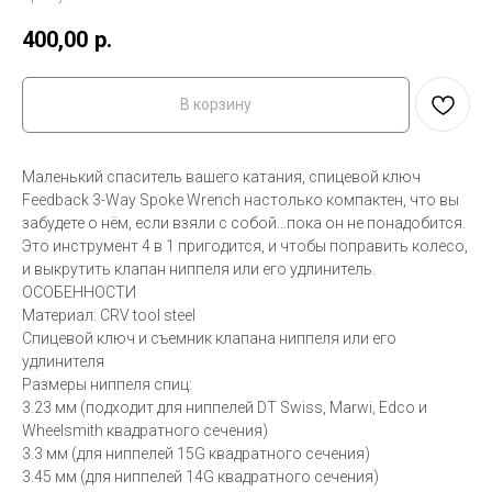
400,00
р.
В корзину
Маленький спаситель вашего катания, спицевой ключ
Feedback 3-Way Spoke Wrench настолько компактен, что вы
забудете о нём, если взяли с собой…пока он не понадобится.
Это инструмент 4 в 1 пригодится, и чтобы поправить колесо,
и выкрутить клапан ниппеля или его удлинитель.
ОСОБЕННОСТИ
Материал: CRV tool steel
Спицевой ключ и съемник клапана ниппеля или его
удлинителя
Размеры ниппеля спиц:
3.23 мм (подходит для ниппелей DT Swiss, Marwi, Edco и
Wheelsmith квадратного сечения)
3.3 мм (для ниппелей 15G квадратного сечения)
3.45 мм (для ниппелей 14G квадратного сечения)