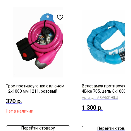
Трос-противоугонка с ключем
Велозамок противоугон
12х1000 мм 1211, розовый
4Bike 705, цепь 6x1000 м
кодовый, камуфляж
Артикул:
ARV-601-BLU
370
р.
1 300
р.
Нет в наличии
Перейти к товару
Перейти к товару