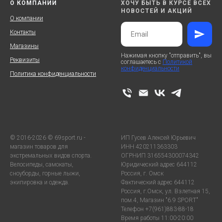
О КОМПАНИИ
ХОЧУ БЫТЬ В КУРСЕ ВСЕХ
НОВОСТЕЙ И АКЦИЙ
О компании
Контакты
Магазины
Нажимая кнопку "отправить", вы
Реквизиты
соглашаетесь с
Политикой
конфиденциальности
Политика конфиденциальности
© 2016-2026 © 69sport.ru -
ИП Гусев Алексей Юрьевич
магазин товаров для
ИНН 420211363303
экстремальных видов спорта.
ОГРНИП 316554300074342
Велосипеды, самокаты,
Юридический адрес 644112
сноуборды, горные лыжи,
Россия, г. Омск
экипировка и одежда.
Фактический адрес 644112
Россия, г.Омск, ул. Взлетная 15,
пом.4, Магазин "6.9 SPORT"
Телефон +7(961)883-88-18
Время работы 11:00-20:00