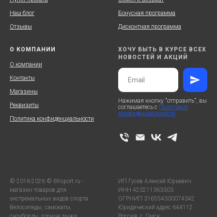
Наш блог
Бонусная программа
Отзывы
Дисконтная программа
О КОМПАНИИ
ХОЧУ БЫТЬ В КУРСЕ ВСЕХ
НОВОСТЕЙ И АКЦИЙ
О компании
Контакты
Магазины
Нажимая кнопку "отправить", вы
Реквизиты
соглашаетесь с
Политикой
конфиденциальности
Политика конфиденциальности
© 2016-2026 © 69sport.ru -
ИП Гусев Алексей Юрьевич
магазин товаров для
ИНН 420211363303
экстремальных видов спорта.
ОГРНИП 316554300074342
Велосипеды, самокаты,
Юридический адрес 644112
сноуборды, горные лыжи,
Россия, г. Омск