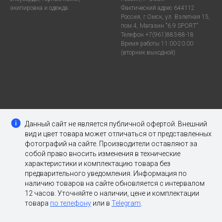
экипировка и одежда.
Фактический адрес 644112
Россия, г.Омск, ул. Взлетная 15,
пом.4, Магазин "6.9 SPORT"
Телефон +7(961)883-88-18
Время работы 11:00-20:00
(вторник выходной)
Данный сайт не является публичной офертой. Внешний
вид и цвет товара может отличаться от представленных
фотографий на сайте. Производители оставляют за
собой право вносить изменения в технические
характеристики и комплектацию товара без
предварительного уведомления. Информация по
наличию товаров на сайте обновляется с интервалом
12 часов. Уточняйте о наличии, цене и комплектации
товара
по телефону
или в
Telegram
.