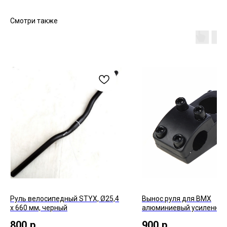
Смотри также
Руль велосипедный STYX, Ø25,4
Вынос руля для BMX
х 660 мм, черный
алюминиевый усиленны
800
р.
900
р.