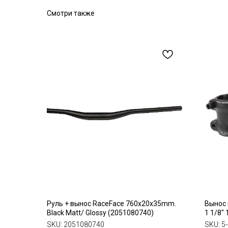
Смотри также
Руль + вынос RaceFace 760х20х35mm.
Вынос 
Black Matt/ Glossy (2051080740)
1 1/8"
алюми
SKU:
2051080740
SKU:
5