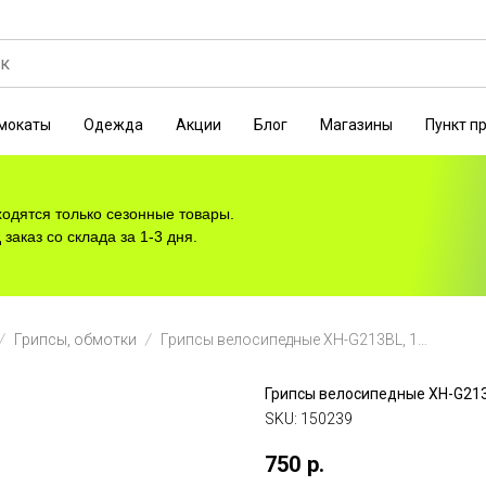
мокаты
Одежда
Акции
Блог
Магазины
Пункт п
ходятся только сезонные товары.
заказ со склада за 1-3 дня.
Грипсы, обмотки
Грипсы велосипедные XH-G213BL, 130 мм, зеленые кольца,150239
Грипсы велосипедные XH-G213
SKU:
150239
750
р.