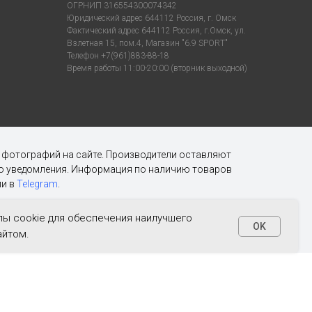
ОГРНИП 316554300074342
Юридический адрес 644112 Россия, г. Омск
Фактический адрес 644112 Россия, г.Омск, ул.
Взлетная 15, пом.4, Магазин "6.9 SPORT"
Телефон +7(961)883-88-18
Время работы 11:00-20:00 (вторник выходной)
х фотографий на сайте. Производители оставляют
ого уведомления. Информация по наличию товаров
и в
Telegram
.
ы cookie для обеспечения наилучшего
OK
айтом.