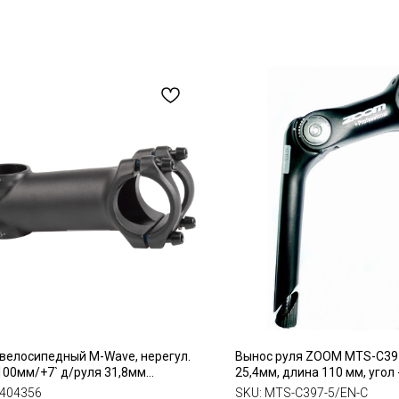
велосипедный M-Wave, нерегул.
Вынос руля ZOOM MTS-C397,
 100мм/+7` д/руля 31,8мм
25,4мм, длина 110 мм, угол 
ниевый
длина штока 180 мм
-404356
SKU:
MTS-C397-5/EN-C