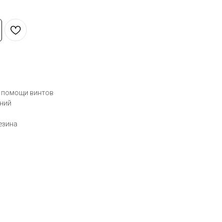
 помощи винтов
ний
езина