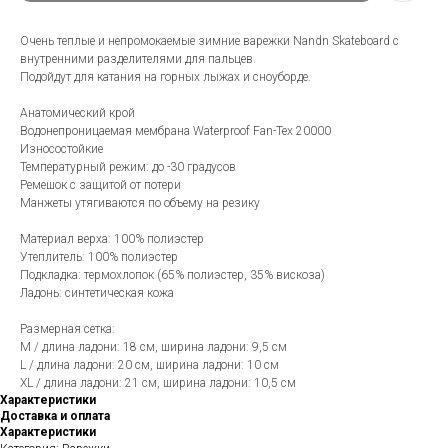
Очень теплые и непромокаемые зимние варежки Nandn Skateboard с
внутренними разделителями для пальцев.
Подойдут для катания на горных лыжах и сноуборде.
Анатомический крой
Водонепроницаемая мембрана Waterproof Fan-Tex 20000
Износостойкие
Температурный режим: до -30 градусов
Ремешок с защитой от потери
Манжеты утягиваются по объему на резику
Материал верха: 100% полиэстер
Утеплитель: 100% полиэстер
Подкладка: термохлопок (65% полиэстер, 35% вискоза)
Ладонь: синтетическая кожа
Размерная сетка:
M / длина ладони: 18 см, ширина ладони: 9,5 см
L / длина ладони: 20 см, ширина ладони: 10 см
XL / длина ладони: 21 см, ширина ладони: 10,5 см
Характеристики
Доставка и оплата
Характеристики