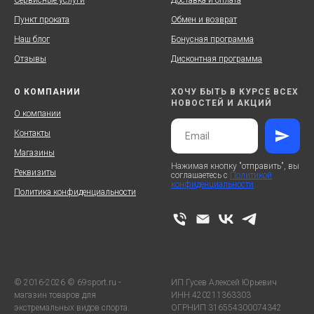
Сервисные услуги
Доставка и оплата
Пункт проката
Обмен и возврат
Наш блог
Бонусная программа
Отзывы
Дисконтная программа
О КОМПАНИИ
ХОЧУ БЫТЬ В КУРСЕ ВСЕХ
НОВОСТЕЙ И АКЦИЙ
О компании
Контакты
Магазины
Нажимая кнопку "отправить", вы
Реквизиты
соглашаетесь с
Политикой
конфиденциальности
Политика конфиденциальности
© 2016-2026 © 69sport.ru -
ИП Гусев Алексей Юрьевич
магазин товаров для
ИНН 420211363303
экстремальных видов спорта.
ОГРНИП 316554300074342