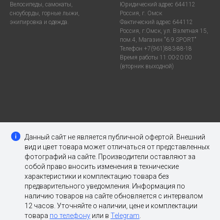
Велосипеды, самокаты,
Юридический адрес 644112
сноуборды, горные лыжи,
Россия, г. Омск
экипировка и одежда.
Фактический адрес 644112
Россия, г.Омск, ул. Взлетная 15,
пом.4, Магазин "6.9 SPORT"
Телефон +7(961)883-88-18
Время работы 11:00-20:00
(вторник выходной)
Данный сайт не является публичной офертой. Внешний
вид и цвет товара может отличаться от представленных
фотографий на сайте. Производители оставляют за
собой право вносить изменения в технические
характеристики и комплектацию товара без
предварительного уведомления. Информация по
наличию товаров на сайте обновляется с интервалом
12 часов. Уточняйте о наличии, цене и комплектации
товара
по телефону
или в
Telegram
.