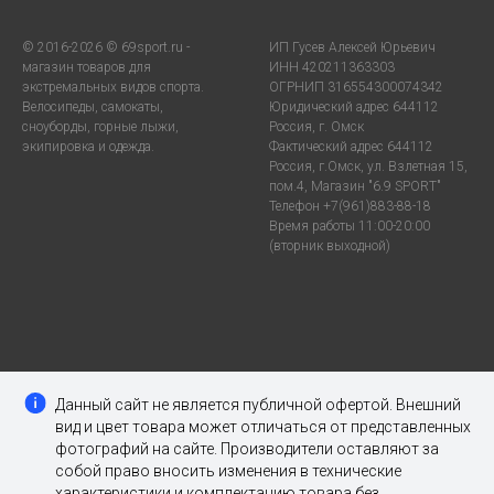
© 2016-2026 © 69sport.ru -
ИП Гусев Алексей Юрьевич
магазин товаров для
ИНН 420211363303
экстремальных видов спорта.
ОГРНИП 316554300074342
Велосипеды, самокаты,
Юридический адрес 644112
сноуборды, горные лыжи,
Россия, г. Омск
экипировка и одежда.
Фактический адрес 644112
Россия, г.Омск, ул. Взлетная 15,
пом.4, Магазин "6.9 SPORT"
Телефон +7(961)883-88-18
Время работы 11:00-20:00
(вторник выходной)
Данный сайт не является публичной офертой. Внешний
вид и цвет товара может отличаться от представленных
фотографий на сайте. Производители оставляют за
собой право вносить изменения в технические
характеристики и комплектацию товара без