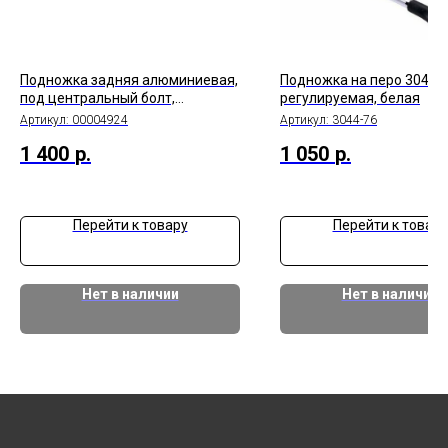
Подножка задняя алюминиевая,
Подножка на перо 3044-
под центральный болт,
регулируемая, белая
регулируемая 24"-29", чёрный
Артикул:
00004924
Артикул:
3044-76
1 400
р.
1 050
р.
Перейти к товару
Перейти к товару
Нет в наличии
Нет в наличии