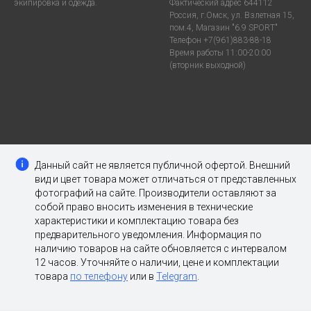
экипировка и одежда.
Фактический адрес 644112
Россия, г.Омск, ул. Взлетная 15,
пом.4, Магазин "6.9 SPORT"
Телефон +7(961)883-88-18
Время работы 11:00-20:00
(вторник выходной)
Данный сайт не является публичной офертой. Внешний
вид и цвет товара может отличаться от представленных
фотографий на сайте. Производители оставляют за
собой право вносить изменения в технические
характеристики и комплектацию товара без
предварительного уведомления. Информация по
наличию товаров на сайте обновляется с интервалом
12 часов. Уточняйте о наличии, цене и комплектации
товара
по телефону
или в
Telegram
.