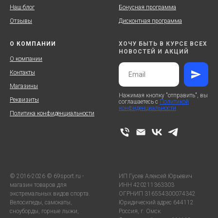
Наш блог
Бонусная программа
Отзывы
Дисконтная программа
О КОМПАНИИ
ХОЧУ БЫТЬ В КУРСЕ ВСЕХ
НОВОСТЕЙ И АКЦИЙ
О компании
Контакты
Магазины
Нажимая кнопку "отправить", вы
Реквизиты
соглашаетесь с
Политикой
конфиденциальности
Политика конфиденциальности
© 2016-2026 © 69sport.ru -
ИП Гусев Алексей Юрьевич
магазин товаров для
ИНН 420211363303
экстремальных видов спорта.
ОГРНИП 316554300074342
Велосипеды, самокаты,
Юридический адрес 644112
сноуборды, горные лыжи,
Россия, г. Омск