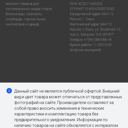
магазин товаров для
ИНН 420211363303
экстремальных видов спорта.
ОГРНИП 316554300074342
Велосипеды, самокаты,
Юридический адрес 644112
сноуборды, горные лыжи,
Россия, г. Омск
экипировка и одежда.
Фактический адрес 644112
Россия, г.Омск, ул. Взлетная 15,
пом.4, Магазин "6.9 SPORT"
Телефон +7(961)883-88-18
Время работы 11:00-20:00
(вторник выходной)
Данный сайт не является публичной офертой. Внешний
вид и цвет товара может отличаться от представленных
фотографий на сайте. Производители оставляют за
собой право вносить изменения в технические
характеристики и комплектацию товара без
предварительного уведомления. Информация по
наличию товаров на сайте обновляется с интервалом