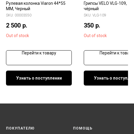
Рулевая колонка Viaron 44*55
Грипсы VELO VLG-109, 12
ММ, Черный
чёрный
SKU:
00003550
SKU:
VLG-109
2 500
р.
350
р.
Out of stock
Out of stock
Перейти к товару
Перейти к товару
Узнать о поступлении
Узнать о поступле
ПОКУПАТЕЛЮ
ПОМОЩЬ